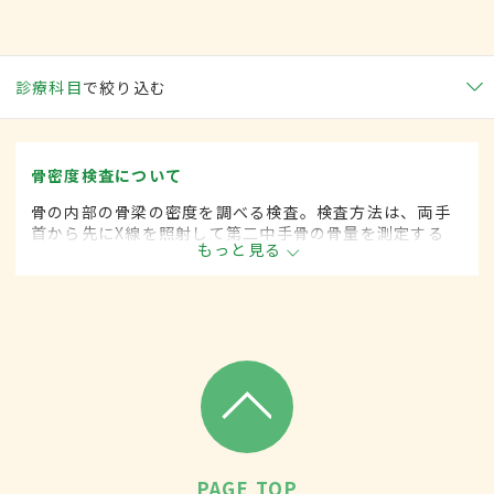
診療科目
で絞り込む
骨密度検査について
骨の内部の骨梁の密度を調べる検査。検査方法は、両手
首から先にX線を照射して第二中手骨の骨量を測定する
もっと見る
MD法と2種類のX線を照射し骨が吸収する量の差から調
べるDEX法などが一般的である。
PAGE TOP