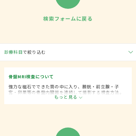
検索フォームに戻る
診療科目
で絞り込む
骨盤MRI検査について
強力な磁石でできた筒の中に入り、膀胱・前立腺・子
宮・卵巣等の骨盤内臓器を連続して撮影する検査方法。
もっと見る
輪切り面と側面からという2つの方向からの断層画像を撮
ることができ、より詳細な情報が得られる。