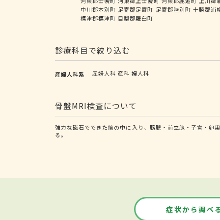
河東郡士幌町
河東郡上士幌町
河東郡鹿追町
上川郡
中川郡本別町
足寄郡足寄町
足寄郡陸別町
十勝郡浦
標津郡標津町
目梨郡羅臼町
診療科目で絞り込む
産婦人科
産科
婦人科
産婦人科系
骨盤MRI検査について
強力な磁石でできた筒の中に入り、膀胱・前立腺・子宮・卵巣
る。
症状から調べ