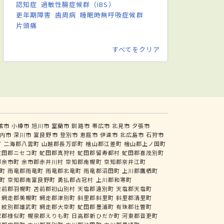
認知症
過敏性腸症候群（IBS）
更年期障害
歯周病
睡眠時無呼吸症候群
片頭痛
すべてをクリア
館市
小樽市
旭川市
室蘭市
釧路市
帯広市
北見市
夕張市
内市
深川市
富良野市
登別市
恵庭市
伊達市
北広島市
石狩市
町
二海郡八雲町
山越郡長万部町
檜山郡江差町
檜山郡上ノ国町
虻田郡ニセコ町
虻田郡真狩村
虻田郡留寿都村
虻田郡喜茂別町
郡余市町
余市郡赤井川村
空知郡南幌町
空知郡奈井江町
町
雨竜郡雨竜町
雨竜郡北竜町
雨竜郡沼田町
上川郡鷹栖町
町
空知郡南富良野町
勇払郡占冠村
上川郡和寒町
苫前郡羽幌町
苫前郡初山別村
天塩郡遠別町
天塩郡天塩町
網走郡美幌町
網走郡津別町
斜里郡斜里町
斜里郡清里町
紋別郡雄武町
網走郡大空町
虻田郡豊浦町
有珠郡壮瞥町
似郡様似町
幌泉郡えりも町
日高郡新ひだか町
河東郡音更町