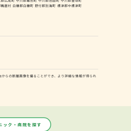
尾郡広尾町
中川郡幕別町
中川郡池田町
中川郡豊頃町
郡鶴居村
白糠郡白糠町
野付郡別海町
標津郡中標津町
向からの断層画像を撮ることができ、より詳細な情報が得られ
ニック・病院を探す