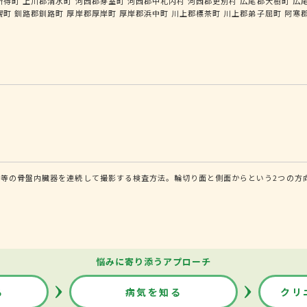
新得町
上川郡清水町
河西郡芽室町
河西郡中札内村
河西郡更別村
広尾郡大樹町
広
幌町
釧路郡釧路町
厚岸郡厚岸町
厚岸郡浜中町
川上郡標茶町
川上郡弟子屈町
阿寒
等の骨盤内臓器を連続して撮影する検査方法。輪切り面と側面からという2つの方
悩みに寄り添うアプローチ
る
病気を知る
クリ