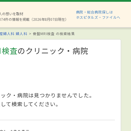
病院・総合病院探しは
6人の想いを取材
ホスピタルズ・ファイルへ
874件の情報を掲載（2026年8月07日現在）
産婦人科
婦人科
骨盤MRI検査 の検索結果
I検査
のクリニック・病院
ニック・病院は見つかりませんでした。
更して検索してください。