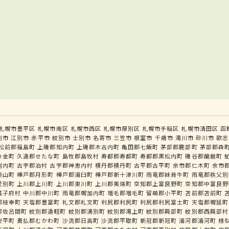
札幌市豊平区
札幌市南区
札幌市西区
札幌市厚別区
札幌市手稲区
札幌市清田区
函
別市
江別市
赤平市
紋別市
士別市
名寄市
三笠市
根室市
千歳市
滝川市
砂川市
歌志
松前郡福島町
上磯郡知内町
上磯郡木古内町
亀田郡七飯町
茅部郡鹿部町
茅部郡森
今金町
久遠郡せたな町
島牧郡島牧村
寿都郡寿都町
寿都郡黒松内町
磯谷郡蘭越町
岩内町
古宇郡泊村
古宇郡神恵内村
積丹郡積丹町
古平郡古平町
余市郡仁木町
余市
栗山町
樺戸郡月形町
樺戸郡浦臼町
樺戸郡新十津川町
雨竜郡妹背牛町
雨竜郡秩父別
愛別町
上川郡上川町
上川郡東川町
上川郡美瑛町
空知郡上富良野町
空知郡中富良野
威子府村
中川郡中川町
雨竜郡幌加内町
増毛郡増毛町
留萌郡小平町
苫前郡苫前町
郡枝幸町
天塩郡豊富町
礼文郡礼文町
利尻郡利尻町
利尻郡利尻富士町
天塩郡幌延町
郡佐呂間町
紋別郡遠軽町
紋別郡湧別町
紋別郡滝上町
紋別郡興部町
紋別郡西興部村
安平町
勇払郡むかわ町
沙流郡日高町
沙流郡平取町
新冠郡新冠町
浦河郡浦河町
様