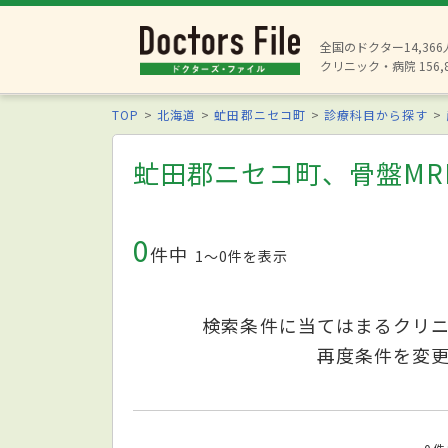
全国のドクター14,36
クリニック・病院 156,
TOP
北海道
虻田郡ニセコ町
診療科目から探す
虻田郡ニセコ町、骨盤MR
0
件中
1〜0件を表示
検索条件に当てはまるクリ
再度条件を変