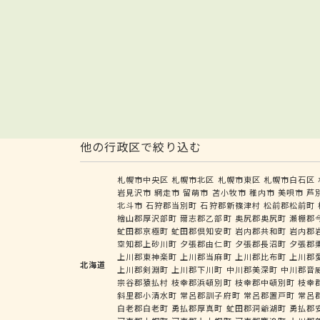
他の行政区で絞り込む
札幌市中央区
札幌市北区
札幌市東区
札幌市白石区
岩見沢市
網走市
留萌市
苫小牧市
稚内市
美唄市
芦
北斗市
石狩郡当別町
石狩郡新篠津村
松前郡松前町
檜山郡厚沢部町
爾志郡乙部町
奥尻郡奥尻町
瀬棚郡
虻田郡京極町
虻田郡倶知安町
岩内郡共和町
岩内郡
空知郡上砂川町
夕張郡由仁町
夕張郡長沼町
夕張郡
上川郡東神楽町
上川郡当麻町
上川郡比布町
上川郡
北海道
上川郡剣淵町
上川郡下川町
中川郡美深町
中川郡音
宗谷郡猿払村
枝幸郡浜頓別町
枝幸郡中頓別町
枝幸
斜里郡小清水町
常呂郡訓子府町
常呂郡置戸町
常呂
白老郡白老町
勇払郡厚真町
虻田郡洞爺湖町
勇払郡