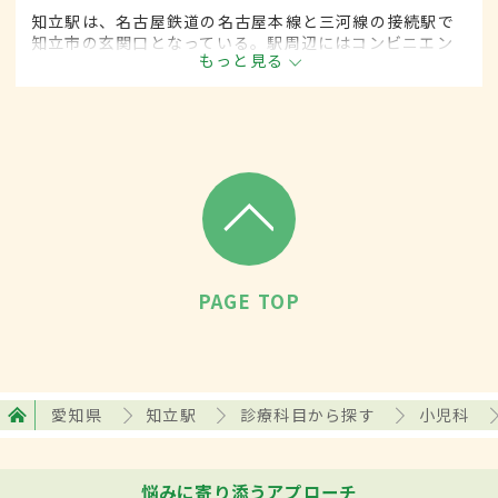
知立駅は、名古屋鉄道の名古屋本線と三河線の接続駅で
知立市の玄関口となっている。駅周辺にはコンビニエン
もっと見る
スストアやドラッグストア、雑貨屋などがあり、10分ほ
ど歩くと大型スーパーなども。2017年現在、高架化工事
に伴う再開発が進められている。
PAGE TOP
愛知県
知立駅
診療科目から探す
小児科
悩みに寄り添うアプローチ