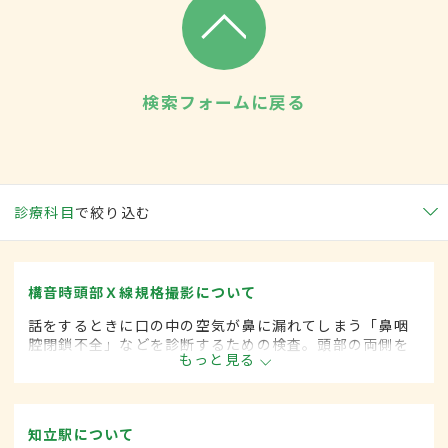
検索フォームに戻る
診療科目
で絞り込む
構音時頭部Ｘ線規格撮影について
話をするときに口の中の空気が鼻に漏れてしまう「鼻咽
腔閉鎖不全」などを診断するための検査。頭部の両側を
もっと見る
固定し安静時と構音時の鼻咽腔の軟口蓋の長さ、咽頭の
深さ、軟口蓋の運動性を調べ、診断や手術適応を判定す
る。
知立駅について