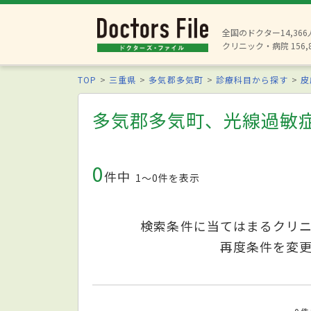
全国のドクター14,36
クリニック・病院 156,
TOP
三重県
多気郡多気町
診療科目から探す
皮
多気郡多気町、光線過敏
0
件中
1〜0件を表示
検索条件に当てはまるクリ
再度条件を変