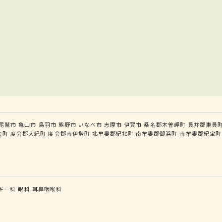
尾鷲市
亀山市
鳥羽市
熊野市
いなべ市
志摩市
伊賀市
桑名郡木曽岬町
員弁郡東員
会町
度会郡大紀町
度会郡南伊勢町
北牟婁郡紀北町
南牟婁郡御浜町
南牟婁郡紀宝町
ギー科
眼科
耳鼻咽喉科