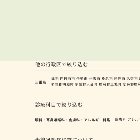
他の行政区で絞り込む
津市
四日市市
伊勢市
松阪市
桑名市
鈴鹿市
名張市
三重県
多気郡明和町
多気郡大台町
度会郡玉城町
度会郡度
診療科目で絞り込む
皮膚科
アレル
眼科・耳鼻咽喉科・皮膚科・アレルギー科系
光線過敏症検査について