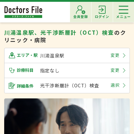
会員登録
ログイン
メニュー
川湯温泉駅、光干渉断層計（OCT）検査
のク
リニック・病院
川湯温泉駅
変更
エリア・駅
診療科目
指定なし
変更
光干渉断層計（OCT）検査
選択
詳細条件