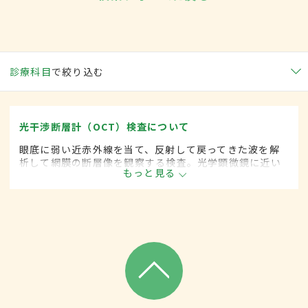
診療科目
で絞り込む
光干渉断層計（OCT）検査について
眼底に弱い近赤外線を当て、反射して戻ってきた波を解
析して網膜の断層像を観察する検査。光学顕微鏡に近い
もっと見る
精度の像が得られ、加齢黄斑変性症や網膜浮腫の診断や
緑内障における視神経繊維の状態把握に有用とされる。