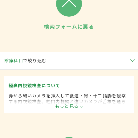
検索フォームに戻る
診療科目
で絞り込む
経鼻内視鏡検査について
鼻から細いカメラを挿入して食道・胃・十二指腸を観察
する内視鏡検査。経口内視鏡と違いカメラが舌根を通ら
もっと見る
ないため苦痛は比較的少く、検査中の会話も可能。カメ
ラが細いので画質がやや劣るというデメリットがある。