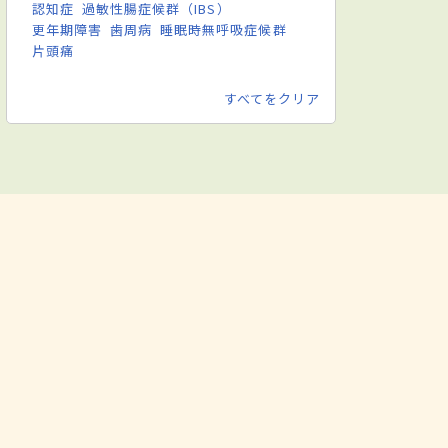
認知症
過敏性腸症候群（IBS）
更年期障害
歯周病
睡眠時無呼吸症候群
片頭痛
すべてをクリア