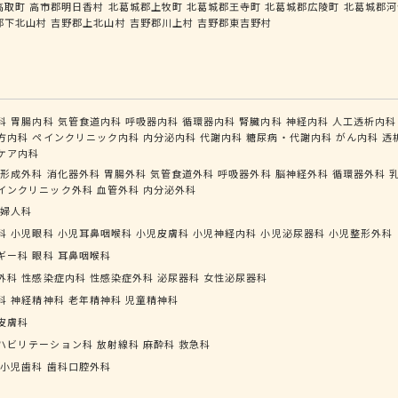
高取町
高市郡明日香村
北葛城郡上牧町
北葛城郡王寺町
北葛城郡広陵町
北葛城郡河
郡下北山村
吉野郡上北山村
吉野郡川上村
吉野郡東吉野村
科
胃腸内科
気管食道内科
呼吸器内科
循環器内科
腎臓内科
神経内科
人工透析内科
方内科
ペインクリニック内科
内分泌内科
代謝内科
糖尿病・代謝内科
がん内科
透
ケア内科
形成外科
消化器外科
胃腸外科
気管食道外科
呼吸器外科
脳神経外科
循環器外科
インクリニック外科
血管外科
内分泌外科
婦人科
科
小児眼科
小児耳鼻咽喉科
小児皮膚科
小児神経内科
小児泌尿器科
小児整形外科
ギー科
眼科
耳鼻咽喉科
外科
性感染症内科
性感染症外科
泌尿器科
女性泌尿器科
科
神経精神科
老年精神科
児童精神科
皮膚科
ハビリテーション科
放射線科
麻酔科
救急科
小児歯科
歯科口腔外科