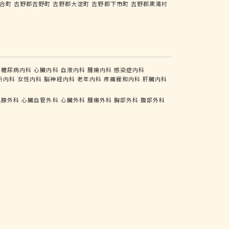
合町
吉野郡吉野町
吉野郡大淀町
吉野郡下市町
吉野郡黒滝村
糖尿病内科
心臓内科
血液内科
腫瘍内科
感染症内科
析内科
女性内科
脳神経内科
老年内科
疼痛緩和内科
肝臓内科
乳腺外科
心臓血管外科
心臓外科
腫瘍外科
胸部外科
腹部外科