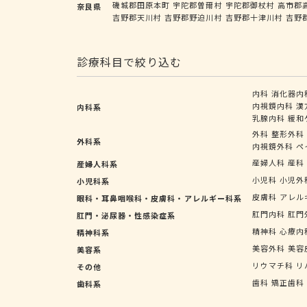
磯城郡田原本町
宇陀郡曽爾村
宇陀郡御杖村
高市郡
奈良県
吉野郡天川村
吉野郡野迫川村
吉野郡十津川村
吉野
診療科目で絞り込む
内科
消化器内
内視鏡内科
漢
内科系
乳腺内科
緩和
外科
整形外科
外科系
内視鏡外科
ペ
産婦人科
産科
産婦人科系
小児科
小児外
小児科系
皮膚科
アレル
眼科・耳鼻咽喉科・皮膚科・アレルギー科系
肛門内科
肛門
肛門・泌尿器・性感染症系
精神科
心療内
精神科系
美容外科
美容
美容系
リウマチ科
リ
その他
歯科
矯正歯科
歯科系