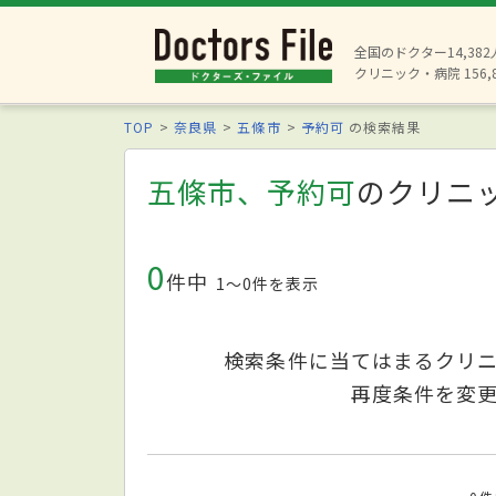
全国のドクター14,38
クリニック・病院 156,
TOP
奈良県
五條市
予約可
の検索結果
五條市、予約可
のクリニ
0
件中
1〜0件を表示
検索条件に当てはまるクリ
再度条件を変