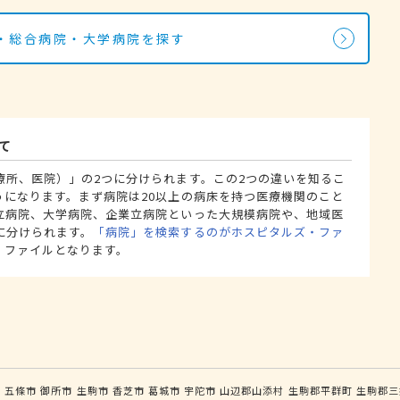
・総合病院・大学病院を探す
て
療所、医院）」の2つに分けられます。この2つの違いを知るこ
うになります。まず病院は20以上の病床を持つ医療機関のこと
立病院、大学病院、企業立病院といった大規模病院や、地域医
に分けられます。
「病院」を検索するのがホスピタルズ・ファ
・ファイルとなります。
市
五條市
御所市
生駒市
香芝市
葛城市
宇陀市
山辺郡山添村
生駒郡平群町
生駒郡三