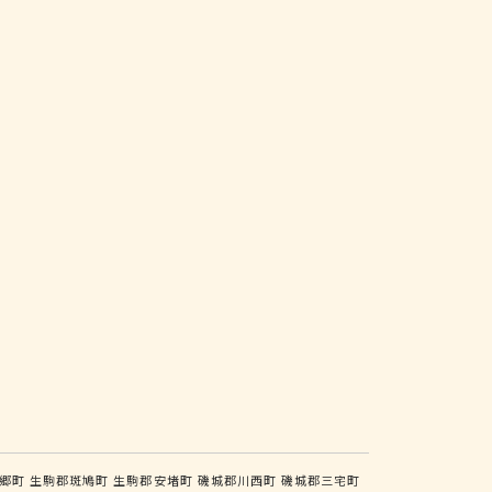
郷町
生駒郡斑鳩町
生駒郡安堵町
磯城郡川西町
磯城郡三宅町