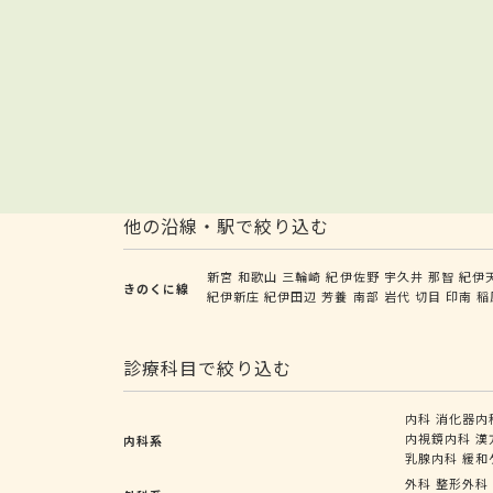
他の沿線・駅で絞り込む
新宮
和歌山
三輪崎
紀伊佐野
宇久井
那智
紀伊
きのくに線
紀伊新庄
紀伊田辺
芳養
南部
岩代
切目
印南
稲
診療科目で絞り込む
内科
消化器内
内視鏡内科
漢
内科系
乳腺内科
緩和
外科
整形外科