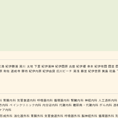
天満
紀伊勝浦
湯川
太地
下里
紀伊浦神
紀伊田原
古座
紀伊姫
串本
紀伊有田
田並
原
和佐
道成寺
御坊
紀伊内原
紀伊由良
広川ビーチ
湯浅
藤並
紀伊宮原
箕島
初島
科
胃腸内科
気管食道内科
呼吸器内科
循環器内科
腎臓内科
神経内科
人工透析内科
方内科
ペインクリニック内科
内分泌内科
代謝内科
糖尿病・代謝内科
がん内科
透
ケア内科
形成外科
消化器外科
胃腸外科
気管食道外科
呼吸器外科
脳神経外科
循環器外科