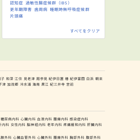
認知症
過敏性腸症候群（IBS）
更年期障害
歯周病
睡眠時無呼吸症候群
片頭痛
すべてをクリア
田子
和深
江住
見老津
周参見
紀伊日置
椿
紀伊富田
白浜
朝来
下津
加茂郷
冷水浦
海南
黒江
紀三井寺
宮前
糖尿病内科
心臓内科
血液内科
腫瘍内科
感染症内科
析内科
女性内科
脳神経内科
老年内科
疼痛緩和内科
肝臓内科
乳腺外科
心臓血管外科
心臓外科
腫瘍外科
胸部外科
腹部外科