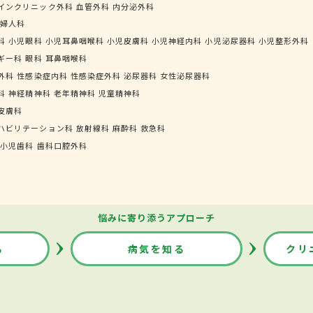
インクリニック外科
血管外科
内分泌外科
婦人科
科
小児眼科
小児耳鼻咽喉科
小児皮膚科
小児神経内科
小児泌尿器科
小児整形外科
ギー科
眼科
耳鼻咽喉科
外科
性感染症内科
性感染症外科
泌尿器科
女性泌尿器科
科
神経精神科
老年精神科
児童精神科
皮膚科
ハビリテーション科
放射線科
麻酔科
救急科
小児歯科
歯科口腔外科
悩みに寄り添うアプローチ
る
病気を知る
クリ