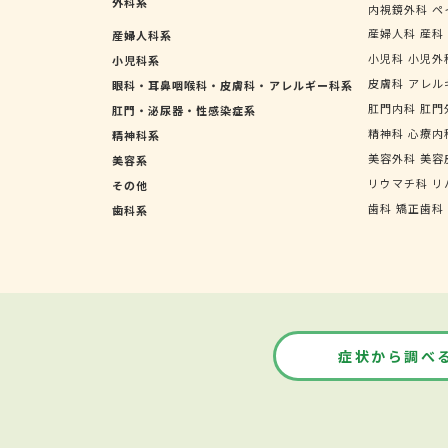
外科系
内視鏡外科
ペ
産婦人科
産科
産婦人科系
小児科
小児外
小児科系
皮膚科
アレル
眼科・耳鼻咽喉科・皮膚科・アレルギー科系
肛門内科
肛門
肛門・泌尿器・性感染症系
精神科
心療内
精神科系
美容外科
美容
美容系
リウマチ科
リ
その他
歯科
矯正歯科
歯科系
症状から調べ