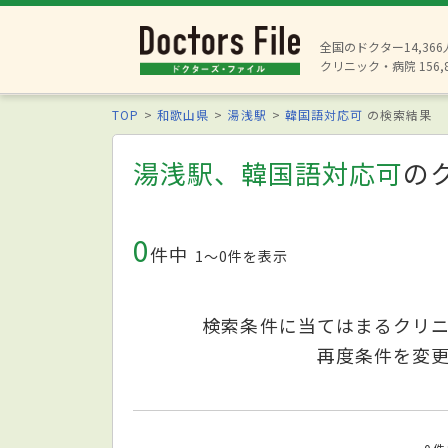
全国のドクター14,36
クリニック・病院 156,
TOP
和歌山県
湯浅駅
韓国語対応可
の検索結果
湯浅駅、韓国語対応可
の
0
件中
1〜0件を表示
検索条件に当てはまるクリ
再度条件を変