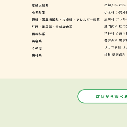
産婦人科
産科
産婦人科系
小児科
小児外
小児科系
皮膚科
アレル
眼科・耳鼻咽喉科・皮膚科・アレルギー科系
肛門内科
肛門
肛門・泌尿器・性感染症系
精神科
心療内
精神科系
美容外科
美容
美容系
リウマチ科
リ
その他
歯科
矯正歯科
歯科系
症状から調べ