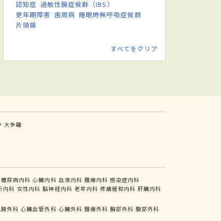
認知症
過敏性腸症候群（IBS）
更年期障害
歯周病
睡眠時無呼吸症候群
片頭痛
すべてをクリア
寺
大多羅
糖尿病内科
心臓内科
血液内科
腫瘍内科
感染症内科
析内科
女性内科
脳神経内科
老年内科
疼痛緩和内科
肝臓内科
乳腺外科
心臓血管外科
心臓外科
腫瘍外科
胸部外科
腹部外科