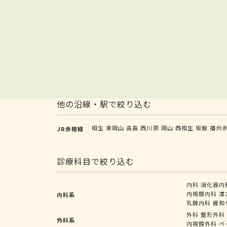
他の沿線・駅で絞り込む
相生
東岡山
高島
西川原
岡山
西相生
坂越
播州
JR赤穂線
診療科目で絞り込む
内科
消化器内
内視鏡内科
漢
内科系
乳腺内科
緩和
外科
整形外科
外科系
内視鏡外科
ペ