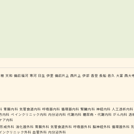
赤穂
天和
備前福河
寒河
日生
伊里
備前片上
西片上
伊部
香登
長船
邑久
大富
西大
科
胃腸内科
気管食道内科
呼吸器内科
循環器内科
腎臓内科
神経内科
人工透析内科
方内科
ペインクリニック内科
内分泌内科
代謝内科
糖尿病・代謝内科
がん内科
透
ケア内科
形成外科
消化器外科
胃腸外科
気管食道外科
呼吸器外科
脳神経外科
循環器外科
インクリニック外科
血管外科
内分泌外科