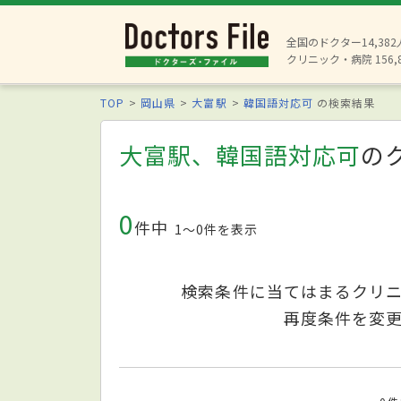
全国のドクター14,38
クリニック・病院 156,
TOP
岡山県
大富駅
韓国語対応可
の検索結果
大富駅、韓国語対応可
の
0
件中
1〜0件を表示
検索条件に当てはまるクリ
再度条件を変