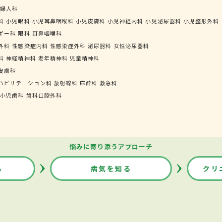
婦人科
科
小児眼科
小児耳鼻咽喉科
小児皮膚科
小児神経内科
小児泌尿器科
小児整形外科
ギー科
眼科
耳鼻咽喉科
外科
性感染症内科
性感染症外科
泌尿器科
女性泌尿器科
科
神経精神科
老年精神科
児童精神科
皮膚科
ハビリテーション科
放射線科
麻酔科
救急科
小児歯科
歯科口腔外科
悩みに寄り添うアプローチ
る
病気を知る
クリ