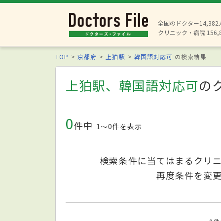
全国のドクター14,38
クリニック・病院 156,
TOP
京都府
上狛駅
韓国語対応可
の検索結果
上狛駅、韓国語対応可
の
0
件中
1〜0件を表示
検索条件に当てはまるクリ
再度条件を変