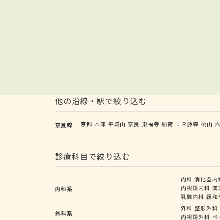
他の沿線・駅で絞り込む
京都
木津
平城山
奈良
東福寺
稲荷
ＪＲ藤森
桃山
奈良線
診療科目で絞り込む
内科
消化器内
内視鏡内科
漢
内科系
乳腺内科
緩和
外科
整形外科
外科系
内視鏡外科
ペ