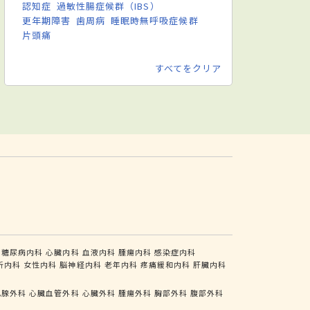
認知症
過敏性腸症候群（IBS）
更年期障害
歯周病
睡眠時無呼吸症候群
片頭痛
すべてをクリア
糖尿病内科
心臓内科
血液内科
腫瘍内科
感染症内科
析内科
女性内科
脳神経内科
老年内科
疼痛緩和内科
肝臓内科
乳腺外科
心臓血管外科
心臓外科
腫瘍外科
胸部外科
腹部外科