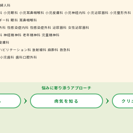
婦人科
科
小児眼科
小児耳鼻咽喉科
小児皮膚科
小児神経内科
小児泌尿器科
小児整形外科
ギー科
眼科
耳鼻咽喉科
外科
性感染症内科
性感染症外科
泌尿器科
女性泌尿器科
科
神経精神科
老年精神科
児童精神科
皮膚科
ハビリテーション科
放射線科
麻酔科
救急科
小児歯科
歯科口腔外科
悩みに寄り添うアプローチ
る
病気を知る
クリ