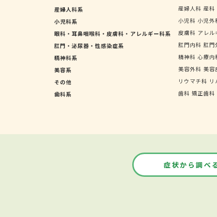
産婦人科
産科
産婦人科系
小児科
小児外
小児科系
皮膚科
アレル
眼科・耳鼻咽喉科・皮膚科・アレルギー科系
肛門内科
肛門
肛門・泌尿器・性感染症系
精神科
心療内
精神科系
美容外科
美容
美容系
リウマチ科
リ
その他
歯科
矯正歯科
歯科系
症状から調べ