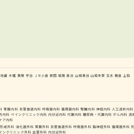
六地蔵
木幡
黄檗
宇治
ＪＲ小倉
新田
城陽
長池
山城青谷
山城多賀
玉水
棚倉
上狛
科
胃腸内科
気管食道内科
呼吸器内科
循環器内科
腎臓内科
神経内科
人工透析内科
方内科
ペインクリニック内科
内分泌内科
代謝内科
糖尿病・代謝内科
がん内科
透
ケア内科
形成外科
消化器外科
胃腸外科
気管食道外科
呼吸器外科
脳神経外科
循環器外科
インクリニック外科
血管外科
内分泌外科