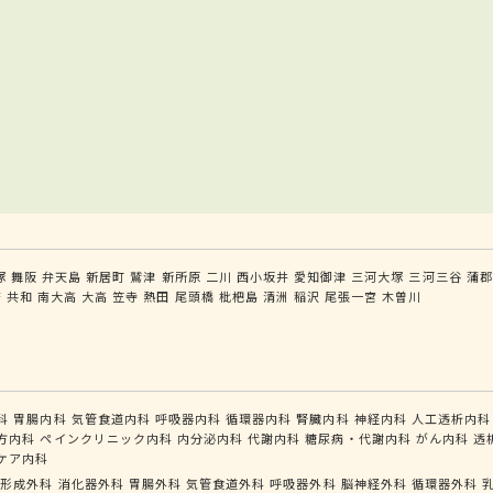
塚
舞阪
弁天島
新居町
鷲津
新所原
二川
西小坂井
愛知御津
三河大塚
三河三谷
蒲郡
府
共和
南大高
大高
笠寺
熱田
尾頭橋
枇杷島
清洲
稲沢
尾張一宮
木曽川
科
胃腸内科
気管食道内科
呼吸器内科
循環器内科
腎臓内科
神経内科
人工透析内科
方内科
ペインクリニック内科
内分泌内科
代謝内科
糖尿病・代謝内科
がん内科
透
ケア内科
形成外科
消化器外科
胃腸外科
気管食道外科
呼吸器外科
脳神経外科
循環器外科