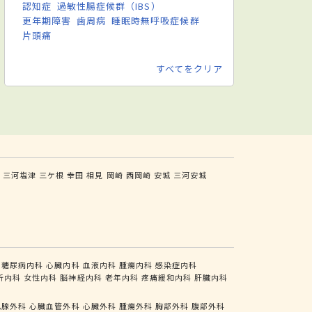
認知症
過敏性腸症候群（IBS）
更年期障害
歯周病
睡眠時無呼吸症候群
片頭痛
すべてをクリア
三河塩津
三ケ根
幸田
相見
岡崎
西岡崎
安城
三河安城
糖尿病内科
心臓内科
血液内科
腫瘍内科
感染症内科
析内科
女性内科
脳神経内科
老年内科
疼痛緩和内科
肝臓内科
乳腺外科
心臓血管外科
心臓外科
腫瘍外科
胸部外科
腹部外科