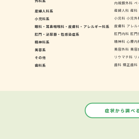
外科系
内視鏡外科
ペ
産婦人科
産科
産婦人科系
小児科
小児外
小児科系
皮膚科
アレル
眼科・耳鼻咽喉科・皮膚科・アレルギー科系
肛門内科
肛門
肛門・泌尿器・性感染症系
精神科
心療内
精神科系
美容外科
美容
美容系
リウマチ科
リ
その他
歯科
矯正歯科
歯科系
症状から調べ