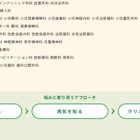
インクリニック外科
血管外科
内分泌外科
婦人科
科
小児眼科
小児耳鼻咽喉科
小児皮膚科
小児神経内科
小児泌尿器科
小児整形外科
ギー科
眼科
耳鼻咽喉科
外科
性感染症内科
性感染症外科
泌尿器科
女性泌尿器科
科
神経精神科
老年精神科
児童精神科
皮膚科
ハビリテーション科
放射線科
麻酔科
救急科
小児歯科
歯科口腔外科
悩みに寄り添うアプローチ
る
病気を知る
クリ