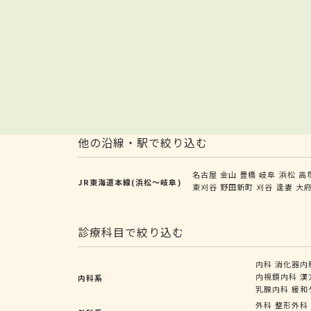
他の沿線・駅で絞り込む
名古屋
金山
豊橋
岐阜
浜松
高
JR東海道本線(浜松～岐阜)
東刈谷
野田新町
刈谷
逢妻
大
診療科目で絞り込む
内科
消化器内
内視鏡内科
漢
内科系
乳腺内科
緩和
外科
整形外科