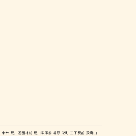
前
小台
荒川遊園地前
荒川車庫前
梶原
栄町
王子駅前
飛鳥山