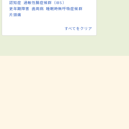
認知症
過敏性腸症候群（IBS）
更年期障害
歯周病
睡眠時無呼吸症候群
片頭痛
すべてをクリア