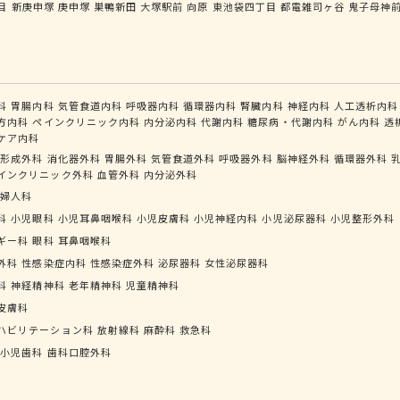
目
新庚申塚
庚申塚
巣鴨新田
大塚駅前
向原
東池袋四丁目
都電雑司ヶ谷
鬼子母神
科
胃腸内科
気管食道内科
呼吸器内科
循環器内科
腎臓内科
神経内科
人工透析内科
方内科
ペインクリニック内科
内分泌内科
代謝内科
糖尿病・代謝内科
がん内科
透
ケア内科
形成外科
消化器外科
胃腸外科
気管食道外科
呼吸器外科
脳神経外科
循環器外科
インクリニック外科
血管外科
内分泌外科
婦人科
科
小児眼科
小児耳鼻咽喉科
小児皮膚科
小児神経内科
小児泌尿器科
小児整形外科
ギー科
眼科
耳鼻咽喉科
外科
性感染症内科
性感染症外科
泌尿器科
女性泌尿器科
科
神経精神科
老年精神科
児童精神科
皮膚科
ハビリテーション科
放射線科
麻酔科
救急科
小児歯科
歯科口腔外科