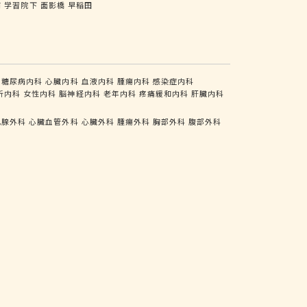
前
学習院下
面影橋
早稲田
糖尿病内科
心臓内科
血液内科
腫瘍内科
感染症内科
析内科
女性内科
脳神経内科
老年内科
疼痛緩和内科
肝臓内科
乳腺外科
心臓血管外科
心臓外科
腫瘍外科
胸部外科
腹部外科