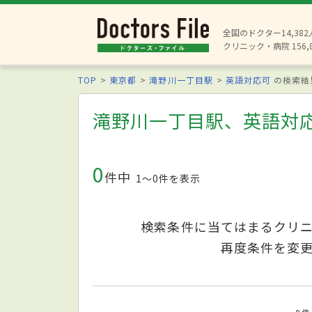
全国のドクター14,38
クリニック・病院 156,
TOP
東京都
滝野川一丁目駅
英語対応可
の検索結
滝野川一丁目駅、英語対
0
件中
1〜0件を表示
検索条件に当てはまるクリ
再度条件を変