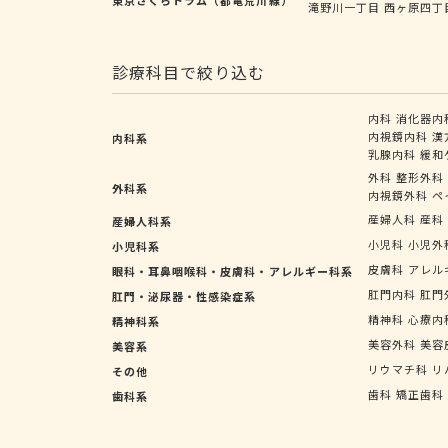
滝野川一丁目
西ヶ原四丁
診療科目で絞り込む
内科
消化器内
内視鏡内科
漢
内科系
乳腺内科
緩和
外科
整形外科
外科系
内視鏡外科
ペ
産婦人科
産科
産婦人科系
小児科
小児外
小児科系
皮膚科
アレル
眼科・耳鼻咽喉科・皮膚科・アレルギー科系
肛門内科
肛門
肛門・泌尿器・性感染症系
精神科
心療内
精神科系
美容外科
美容
美容系
リウマチ科
リ
その他
歯科
矯正歯科
歯科系