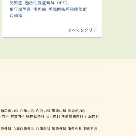
認知症
過敏性腸症候群（IBS）
更年期障害
歯周病
睡眠時無呼吸症候群
片頭痛
すべてをクリア
糖尿病内科
心臓内科
血液内科
腫瘍内科
感染症内科
析内科
女性内科
脳神経内科
老年内科
疼痛緩和内科
肝臓内科
乳腺外科
心臓血管外科
心臓外科
腫瘍外科
胸部外科
腹部外科