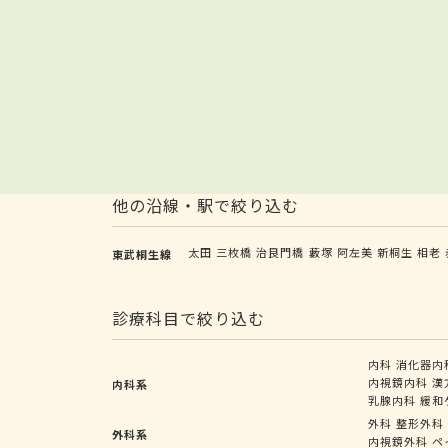
他の沿線・駅で絞り込む
太田
三枚橋
治良門橋
藪塚
阿左美
新桐生
相老
東武桐生線
診療科目で絞り込む
内科
消化器内
内視鏡内科
漢
内科系
乳腺内科
緩和
外科
整形外科
外科系
内視鏡外科
ペ