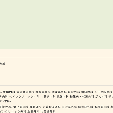
赤城
科
胃腸内科
気管食道内科
呼吸器内科
循環器内科
腎臓内科
神経内科
人工透析内科
方内科
ペインクリニック内科
内分泌内科
代謝内科
糖尿病・代謝内科
がん内科
透
ケア内科
形成外科
消化器外科
胃腸外科
気管食道外科
呼吸器外科
脳神経外科
循環器外科
インクリニック外科
血管外科
内分泌外科