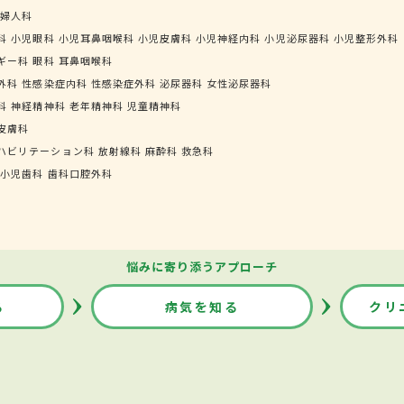
婦人科
科
小児眼科
小児耳鼻咽喉科
小児皮膚科
小児神経内科
小児泌尿器科
小児整形外科
ギー科
眼科
耳鼻咽喉科
外科
性感染症内科
性感染症外科
泌尿器科
女性泌尿器科
科
神経精神科
老年精神科
児童精神科
皮膚科
ハビリテーション科
放射線科
麻酔科
救急科
小児歯科
歯科口腔外科
悩みに寄り添うアプローチ
る
病気を知る
クリ