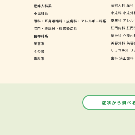
産婦人科
産科
産婦人科系
小児科
小児外
小児科系
皮膚科
アレル
眼科・耳鼻咽喉科・皮膚科・アレルギー科系
肛門内科
肛門
肛門・泌尿器・性感染症系
精神科
心療内
精神科系
美容外科
美容
美容系
リウマチ科
リ
その他
歯科
矯正歯科
歯科系
症状から調べ