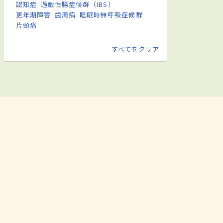
認知症
過敏性腸症候群（IBS）
更年期障害
歯周病
睡眠時無呼吸症候群
片頭痛
すべてをクリア