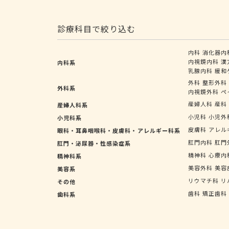
診療科目で絞り込む
内科
消化器内
内視鏡内科
漢
内科系
乳腺内科
緩和
外科
整形外科
外科系
内視鏡外科
ペ
産婦人科
産科
産婦人科系
小児科
小児外
小児科系
皮膚科
アレル
眼科・耳鼻咽喉科・皮膚科・アレルギー科系
肛門内科
肛門
肛門・泌尿器・性感染症系
精神科
心療内
精神科系
美容外科
美容
美容系
リウマチ科
リ
その他
歯科
矯正歯科
歯科系