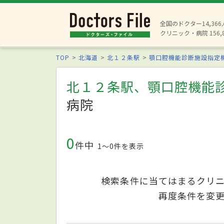
全国のドクター14,36
クリニック・病院 156,
TOP
北海道
北１２条駅
顎口腔機能診断施設指定
北１２条駅、顎口腔機能
病院
0
件中
1〜0件を表示
検索条件に当てはまるクリ
再度条件を変