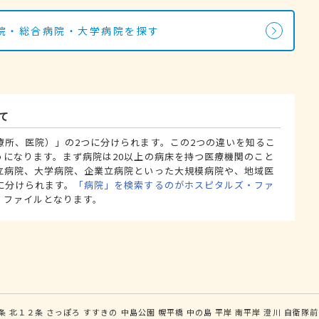
院・総合病院・大学病院を探す
て
療所、医院）」の2つに分けられます。この2つの違いを知るこ
うになります。まず病院は20以上の病床を持つ医療機関のこと
立病院、大学病院、企業立病院といった大規模病院や、地域医
に分けられます。
「病院」を検索するのがホスピタルズ・ファ
・ファイルとなります。
条
北１２条
さっぽろ
すすきの
中島公園
幌平橋
中の島
平岸
南平岸
澄川
自衛隊前