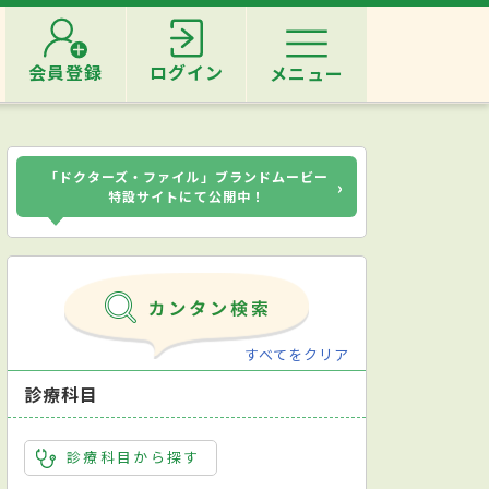
会員登録
ログイン
メニュー
「ドクターズ・ファイル」ブランドムービー
›
特設サイトにて公開中！
すべてをクリア
診療科目
診療科目から探す