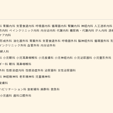
科
胃腸内科
気管食道内科
呼吸器内科
循環器内科
腎臓内科
神経内科
人工透析内科
方内科
ペインクリニック内科
内分泌内科
代謝内科
糖尿病・代謝内科
がん内科
透
ケア内科
形成外科
消化器外科
胃腸外科
気管食道外科
呼吸器外科
脳神経外科
循環器外科
インクリニック外科
血管外科
内分泌外科
婦人科
科
小児眼科
小児耳鼻咽喉科
小児皮膚科
小児神経内科
小児泌尿器科
小児整形外科
ギー科
眼科
耳鼻咽喉科
外科
性感染症内科
性感染症外科
泌尿器科
女性泌尿器科
科
神経精神科
老年精神科
児童精神科
皮膚科
ハビリテーション科
放射線科
麻酔科
救急科
小児歯科
歯科口腔外科