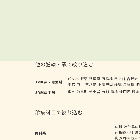
他の沿線・駅で絞り込む
代々木
新宿
秋葉原
西船橋
四ツ谷
吉祥寺
JR中央・総武線
小岩
市川
本八幡
下総中山
船橋
東船橋
津
東京
錦糸町
新小岩
市川
船橋
津田沼
稲毛
JR総武本線
診療科目で絞り込む
内科
消化器内
内視鏡内科
漢
内科系
乳腺内科
緩和