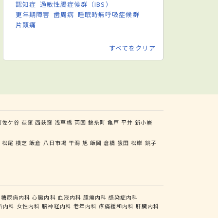
認知症
過敏性腸症候群（IBS）
更年期障害
歯周病
睡眠時無呼吸症候群
片頭痛
すべてをクリア
阿佐ケ谷
荻窪
西荻窪
浅草橋
両国
錦糸町
亀戸
平井
新小岩
東
松尾
横芝
飯倉
八日市場
干潟
旭
飯岡
倉橋
猿田
松岸
銚子
糖尿病内科
心臓内科
血液内科
腫瘍内科
感染症内科
析内科
女性内科
脳神経内科
老年内科
疼痛緩和内科
肝臓内科