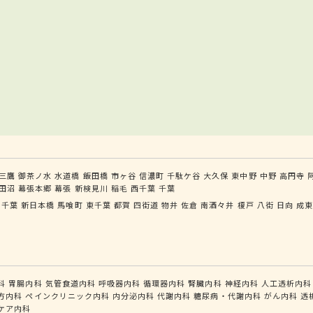
三鷹
御茶ノ水
水道橋
飯田橋
市ヶ谷
信濃町
千駄ケ谷
大久保
東中野
中野
高円寺
田沼
幕張本郷
幕張
新検見川
稲毛
西千葉
千葉
千葉
新日本橋
馬喰町
東千葉
都賀
四街道
物井
佐倉
南酒々井
榎戸
八街
日向
成
科
胃腸内科
気管食道内科
呼吸器内科
循環器内科
腎臓内科
神経内科
人工透析内科
方内科
ペインクリニック内科
内分泌内科
代謝内科
糖尿病・代謝内科
がん内科
透
ケア内科