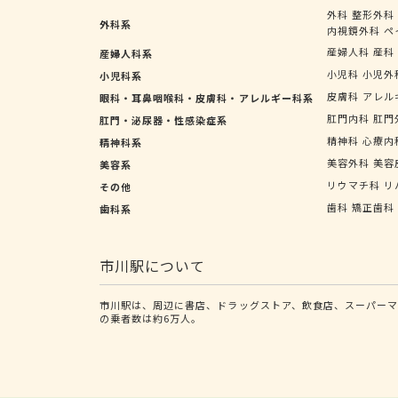
外科
整形外科
外科系
内視鏡外科
ペ
産婦人科
産科
産婦人科系
小児科
小児外
小児科系
皮膚科
アレル
眼科・耳鼻咽喉科・皮膚科・アレルギー科系
肛門内科
肛門
肛門・泌尿器・性感染症系
精神科
心療内
精神科系
美容外科
美容
美容系
リウマチ科
リ
その他
歯科
矯正歯科
歯科系
市川駅について
市川駅は、周辺に書店、ドラッグストア、飲食店、スーパーマ
の乗者数は約6万人。