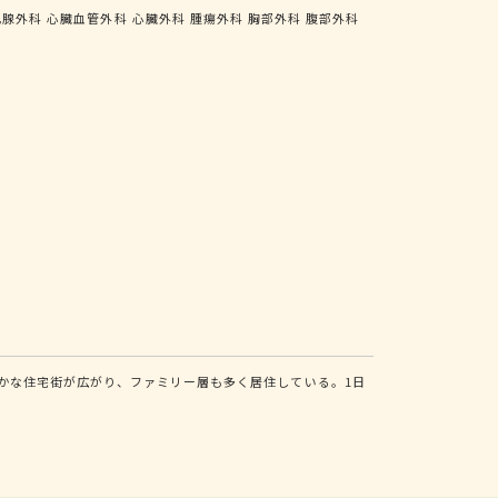
乳腺外科
心臓血管外科
心臓外科
腫瘍外科
胸部外科
腹部外科
かな住宅街が広がり、ファミリー層も多く居住している。1日