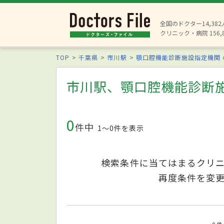
全国のドクター14,38
クリニック・病院 156,
TOP
千葉県
市川駅
顎口腔機能診断施設指定機関
市川駅、顎口腔機能診断
0
件中
1〜0件を表示
検索条件に当てはまるクリ
再度条件を変