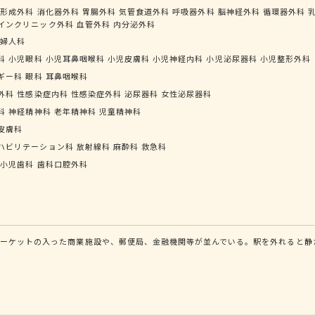
形成外科
消化器外科
胃腸外科
気管食道外科
呼吸器外科
脳神経外科
循環器外科
インクリニック外科
血管外科
内分泌外科
婦人科
科
小児眼科
小児耳鼻咽喉科
小児皮膚科
小児神経内科
小児泌尿器科
小児整形外科
ギー科
眼科
耳鼻咽喉科
外科
性感染症内科
性感染症外科
泌尿器科
女性泌尿器科
科
神経精神科
老年精神科
児童精神科
皮膚科
ハビリテーション科
放射線科
麻酔科
救急科
小児歯科
歯科口腔外科
ーケットの入った商業施設や、郵便局、金融機関等が並んでいる。駅を外れると静