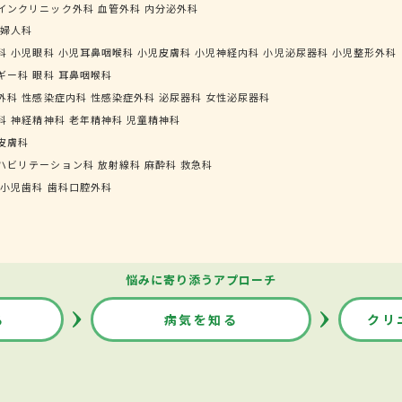
インクリニック外科
血管外科
内分泌外科
婦人科
科
小児眼科
小児耳鼻咽喉科
小児皮膚科
小児神経内科
小児泌尿器科
小児整形外科
ギー科
眼科
耳鼻咽喉科
外科
性感染症内科
性感染症外科
泌尿器科
女性泌尿器科
科
神経精神科
老年精神科
児童精神科
皮膚科
ハビリテーション科
放射線科
麻酔科
救急科
小児歯科
歯科口腔外科
悩みに寄り添うアプローチ
る
病気を知る
クリ