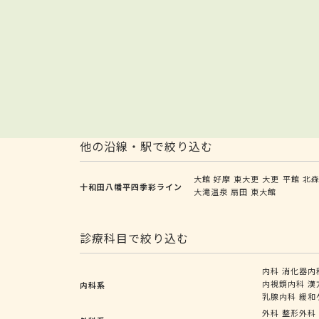
他の沿線・駅で絞り込む
大館
好摩
東大更
大更
平館
北
十和田八幡平四季彩ライン
大滝温泉
扇田
東大館
診療科目で絞り込む
内科
消化器内
内視鏡内科
漢
内科系
乳腺内科
緩和
外科
整形外科