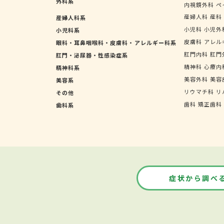
外科系
内視鏡外科
ペ
産婦人科
産科
産婦人科系
小児科
小児外
小児科系
皮膚科
アレル
眼科・耳鼻咽喉科・皮膚科・アレルギー科系
肛門内科
肛門
肛門・泌尿器・性感染症系
精神科
心療内
精神科系
美容外科
美容
美容系
リウマチ科
リ
その他
歯科
矯正歯科
歯科系
症状から調べ