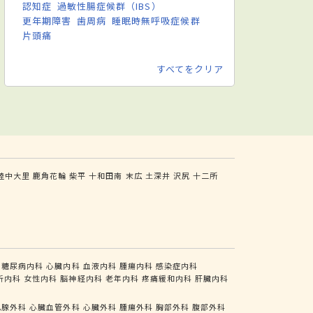
認知症
過敏性腸症候群（IBS）
更年期障害
歯周病
睡眠時無呼吸症候群
片頭痛
すべてをクリア
陸中大里
鹿角花輪
柴平
十和田南
末広
土深井
沢尻
十二所
糖尿病内科
心臓内科
血液内科
腫瘍内科
感染症内科
析内科
女性内科
脳神経内科
老年内科
疼痛緩和内科
肝臓内科
乳腺外科
心臓血管外科
心臓外科
腫瘍外科
胸部外科
腹部外科