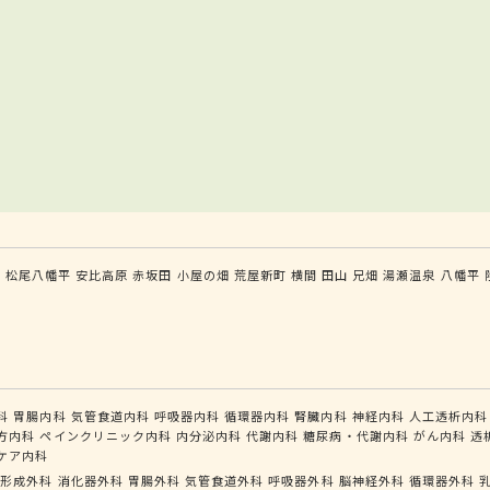
森
松尾八幡平
安比高原
赤坂田
小屋の畑
荒屋新町
横間
田山
兄畑
湯瀬温泉
八幡平
科
胃腸内科
気管食道内科
呼吸器内科
循環器内科
腎臓内科
神経内科
人工透析内科
方内科
ペインクリニック内科
内分泌内科
代謝内科
糖尿病・代謝内科
がん内科
透
ケア内科
形成外科
消化器外科
胃腸外科
気管食道外科
呼吸器外科
脳神経外科
循環器外科