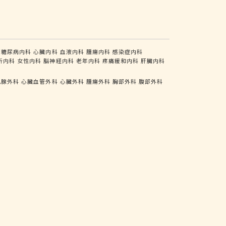
糖尿病内科
心臓内科
血液内科
腫瘍内科
感染症内科
析内科
女性内科
脳神経内科
老年内科
疼痛緩和内科
肝臓内科
乳腺外科
心臓血管外科
心臓外科
腫瘍外科
胸部外科
腹部外科