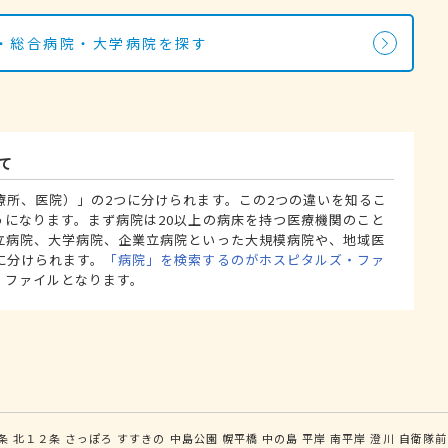
・総合病院・大学病院を探す
て
療所、医院）」の2つに分けられます。この2つの違いを知るこ
うになります。まず病院は20以上の病床を持つ医療機関のこと
立病院、大学病院、企業立病院といった大規模病院や、地域医
に分けられます。
「病院」を検索するのがホスピタルズ・ファ
・ファイルとなります。
条
北１２条
さっぽろ
すすきの
中島公園
幌平橋
中の島
平岸
南平岸
澄川
自衛隊前