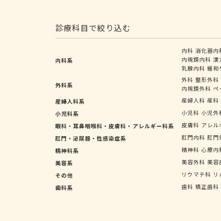
診療科目で絞り込む
内科
消化器内
内視鏡内科
漢
内科系
乳腺内科
緩和
外科
整形外科
外科系
内視鏡外科
ペ
産婦人科
産科
産婦人科系
小児科
小児外
小児科系
皮膚科
アレル
眼科・耳鼻咽喉科・皮膚科・アレルギー科系
肛門内科
肛門
肛門・泌尿器・性感染症系
精神科
心療内
精神科系
美容外科
美容
美容系
リウマチ科
リ
その他
歯科
矯正歯科
歯科系