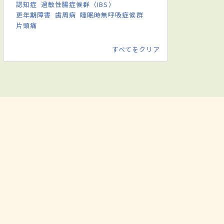
認知症
過敏性腸症候群（IBS）
更年期障害
歯周病
睡眠時無呼吸症候群
片頭痛
すべてをクリア