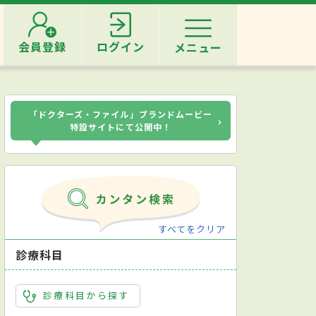
会員登録
ログイン
メニュー
「ドクターズ・ファイル」ブランドムービー
›
特設サイトにて公開中！
すべてをクリア
診療科目
診療科目から探す