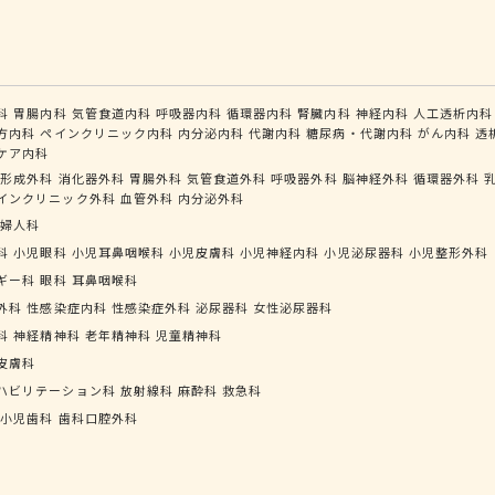
科
胃腸内科
気管食道内科
呼吸器内科
循環器内科
腎臓内科
神経内科
人工透析内科
方内科
ペインクリニック内科
内分泌内科
代謝内科
糖尿病・代謝内科
がん内科
透
ケア内科
形成外科
消化器外科
胃腸外科
気管食道外科
呼吸器外科
脳神経外科
循環器外科
インクリニック外科
血管外科
内分泌外科
婦人科
科
小児眼科
小児耳鼻咽喉科
小児皮膚科
小児神経内科
小児泌尿器科
小児整形外科
ギー科
眼科
耳鼻咽喉科
外科
性感染症内科
性感染症外科
泌尿器科
女性泌尿器科
科
神経精神科
老年精神科
児童精神科
皮膚科
ハビリテーション科
放射線科
麻酔科
救急科
小児歯科
歯科口腔外科