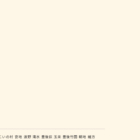
こいの村
宮地
波野
滝水
豊後荻
玉来
豊後竹田
朝地
緒方