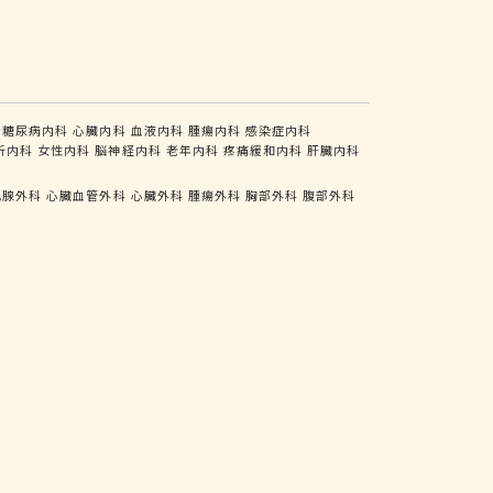
糖尿病内科
心臓内科
血液内科
腫瘍内科
感染症内科
析内科
女性内科
脳神経内科
老年内科
疼痛緩和内科
肝臓内科
乳腺外科
心臓血管外科
心臓外科
腫瘍外科
胸部外科
腹部外科