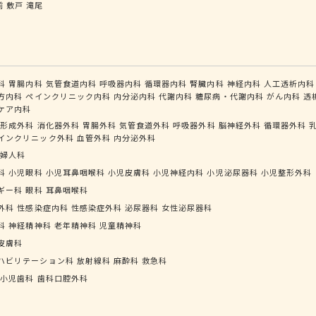
前
敷戸
滝尾
科
胃腸内科
気管食道内科
呼吸器内科
循環器内科
腎臓内科
神経内科
人工透析内科
方内科
ペインクリニック内科
内分泌内科
代謝内科
糖尿病・代謝内科
がん内科
透
ケア内科
形成外科
消化器外科
胃腸外科
気管食道外科
呼吸器外科
脳神経外科
循環器外科
インクリニック外科
血管外科
内分泌外科
婦人科
科
小児眼科
小児耳鼻咽喉科
小児皮膚科
小児神経内科
小児泌尿器科
小児整形外科
ギー科
眼科
耳鼻咽喉科
外科
性感染症内科
性感染症外科
泌尿器科
女性泌尿器科
科
神経精神科
老年精神科
児童精神科
皮膚科
ハビリテーション科
放射線科
麻酔科
救急科
小児歯科
歯科口腔外科