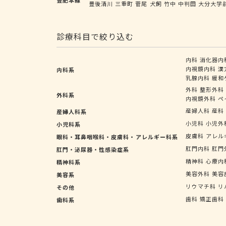
豊後清川
三重町
菅尾
犬飼
竹中
中判田
大分大学
診療科目で絞り込む
内科
消化器内
内視鏡内科
漢
内科系
乳腺内科
緩和
外科
整形外科
外科系
内視鏡外科
ペ
産婦人科
産科
産婦人科系
小児科
小児外
小児科系
皮膚科
アレル
眼科・耳鼻咽喉科・皮膚科・アレルギー科系
肛門内科
肛門
肛門・泌尿器・性感染症系
精神科
心療内
精神科系
美容外科
美容
美容系
リウマチ科
リ
その他
歯科
矯正歯科
歯科系