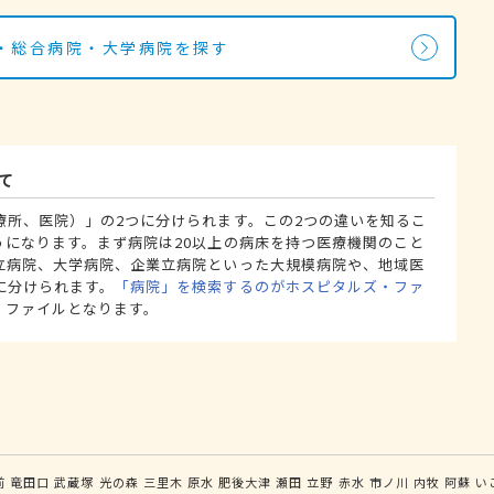
・総合病院・大学病院を探す
て
療所、医院）」の2つに分けられます。この2つの違いを知るこ
うになります。まず病院は20以上の病床を持つ医療機関のこと
立病院、大学病院、企業立病院といった大規模病院や、地域医
に分けられます。
「病院」を検索するのがホスピタルズ・ファ
・ファイルとなります。
前
竜田口
武蔵塚
光の森
三里木
原水
肥後大津
瀬田
立野
赤水
市ノ川
内牧
阿蘇
い