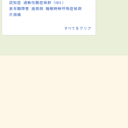
認知症
過敏性腸症候群（IBS）
更年期障害
歯周病
睡眠時無呼吸症候群
片頭痛
すべてをクリア