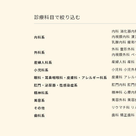
診療科目で絞り込む
内科
消化器内
内視鏡内科
漢
内科系
乳腺内科
緩和
外科
整形外科
外科系
内視鏡外科
ペ
産婦人科
産科
産婦人科系
小児科
小児外
小児科系
皮膚科
アレル
眼科・耳鼻咽喉科・皮膚科・アレルギー科系
肛門内科
肛門
肛門・泌尿器・性感染症系
精神科
心療内
精神科系
美容外科
美容
美容系
リウマチ科
リ
その他
歯科
矯正歯科
歯科系