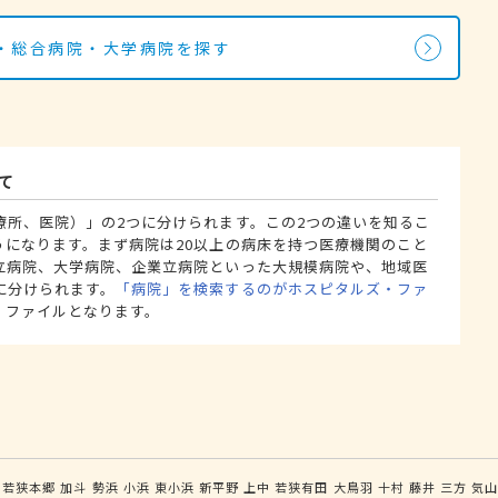
・総合病院・大学病院を探す
て
療所、医院）」の2つに分けられます。この2つの違いを知るこ
うになります。まず病院は20以上の病床を持つ医療機関のこと
立病院、大学病院、企業立病院といった大規模病院や、地域医
に分けられます。
「病院」を検索するのがホスピタルズ・ファ
・ファイルとなります。
若狭本郷
加斗
勢浜
小浜
東小浜
新平野
上中
若狭有田
大鳥羽
十村
藤井
三方
気