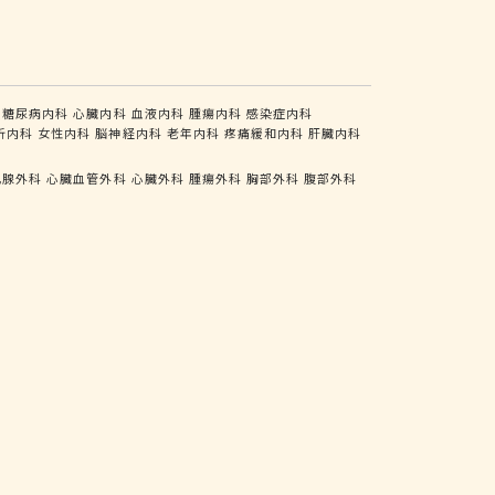
糖尿病内科
心臓内科
血液内科
腫瘍内科
感染症内科
析内科
女性内科
脳神経内科
老年内科
疼痛緩和内科
肝臓内科
乳腺外科
心臓血管外科
心臓外科
腫瘍外科
胸部外科
腹部外科