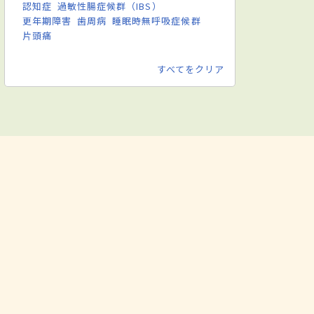
認知症
過敏性腸症候群（IBS）
更年期障害
歯周病
睡眠時無呼吸症候群
片頭痛
すべてをクリア