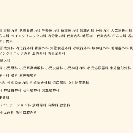
科
胃腸内科
気管食道内科
呼吸器内科
循環器内科
腎臓内科
神経内科
人工透析内科
方内科
ペインクリニック内科
内分泌内科
代謝内科
糖尿病・代謝内科
がん内科
透
ケア内科
形成外科
消化器外科
胃腸外科
気管食道外科
呼吸器外科
脳神経外科
循環器外科
インクリニック外科
血管外科
内分泌外科
婦人科
科
小児眼科
小児耳鼻咽喉科
小児皮膚科
小児神経内科
小児泌尿器科
小児整形外科
ギー科
眼科
耳鼻咽喉科
外科
性感染症内科
性感染症外科
泌尿器科
女性泌尿器科
科
神経精神科
老年精神科
児童精神科
皮膚科
ハビリテーション科
放射線科
麻酔科
救急科
小児歯科
歯科口腔外科