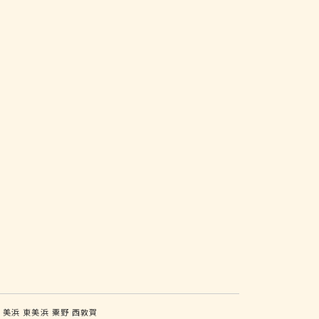
山
美浜
東美浜
粟野
西敦賀