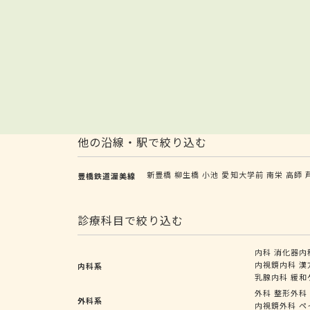
他の沿線・駅で絞り込む
新豊橋
柳生橋
小池
愛知大学前
南栄
高師
豊橋鉄道渥美線
診療科目で絞り込む
内科
消化器内
内視鏡内科
漢
内科系
乳腺内科
緩和
外科
整形外科
外科系
内視鏡外科
ペ