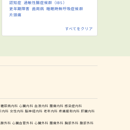
認知症
過敏性腸症候群（IBS）
更年期障害
歯周病
睡眠時無呼吸症候群
片頭痛
すべてをクリア
糖尿病内科
心臓内科
血液内科
腫瘍内科
感染症内科
析内科
女性内科
脳神経内科
老年内科
疼痛緩和内科
肝臓内科
乳腺外科
心臓血管外科
心臓外科
腫瘍外科
胸部外科
腹部外科