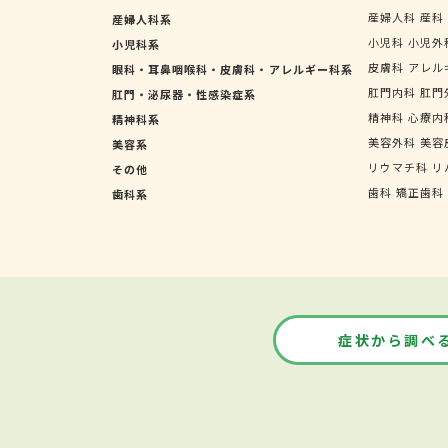
産婦人科
産科
産婦人科系
小児科
小児外
小児科系
皮膚科
アレル
眼科・耳鼻咽喉科・皮膚科・アレルギー科系
肛門内科
肛門
肛門・泌尿器・性感染症系
精神科
心療内
精神科系
美容外科
美容
美容系
リウマチ科
リ
その他
歯科
矯正歯科
歯科系
症状から調べ