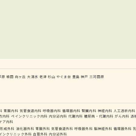
芦原
植田
向ヶ丘
大清水
老津
杉山
やぐま台
豊島
神戸
三河田原
科
胃腸内科
気管食道内科
呼吸器内科
循環器内科
腎臓内科
神経内科
人工透析内科
方内科
ペインクリニック内科
内分泌内科
代謝内科
糖尿病・代謝内科
がん内科
透
ケア内科
形成外科
消化器外科
胃腸外科
気管食道外科
呼吸器外科
脳神経外科
循環器外科
インクリニック外科
血管外科
内分泌外科