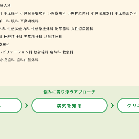
婦人科
科
小児眼科
小児耳鼻咽喉科
小児皮膚科
小児神経内科
小児泌尿器科
小児整形外科
ギー科
眼科
耳鼻咽喉科
外科
性感染症内科
性感染症外科
泌尿器科
女性泌尿器科
科
神経精神科
老年精神科
児童精神科
皮膚科
ハビリテーション科
放射線科
麻酔科
救急科
小児歯科
歯科口腔外科
悩みに寄り添うアプローチ
る
病気を知る
クリ