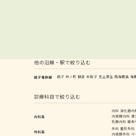
他の沿線・駅で絞り込む
銚子
仲ノ町
観音
本銚子
笠上黒生
西海鹿島
海
銚子電鉄線
診療科目で絞り込む
内科
消化器内
内視鏡内科
漢
内科系
乳腺内科
緩和
外科
整形外科
外科系
内視鏡外科
ペ