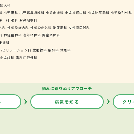
婦人科
科
小児眼科
小児耳鼻咽喉科
小児皮膚科
小児神経内科
小児泌尿器科
小児整形外科
ギー科
眼科
耳鼻咽喉科
外科
性感染症内科
性感染症外科
泌尿器科
女性泌尿器科
科
神経精神科
老年精神科
児童精神科
皮膚科
ハビリテーション科
放射線科
麻酔科
救急科
小児歯科
歯科口腔外科
悩みに寄り添うアプローチ
る
病気を知る
クリ