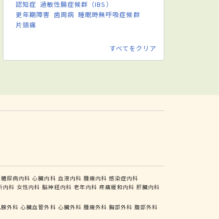
認知症
過敏性腸症候群（IBS）
更年期障害
歯周病
睡眠時無呼吸症候群
片頭痛
すべてをクリア
糖尿病内科
心臓内科
血液内科
腫瘍内科
感染症内科
析内科
女性内科
脳神経内科
老年内科
疼痛緩和内科
肝臓内科
乳腺外科
心臓血管外科
心臓外科
腫瘍外科
胸部外科
腹部外科