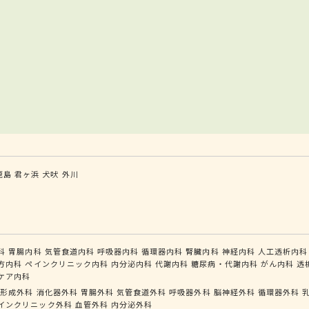
鹿島
君ヶ浜
犬吠
外川
科
胃腸内科
気管食道内科
呼吸器内科
循環器内科
腎臓内科
神経内科
人工透析内科
方内科
ペインクリニック内科
内分泌内科
代謝内科
糖尿病・代謝内科
がん内科
透
ケア内科
形成外科
消化器外科
胃腸外科
気管食道外科
呼吸器外科
脳神経外科
循環器外科
インクリニック外科
血管外科
内分泌外科