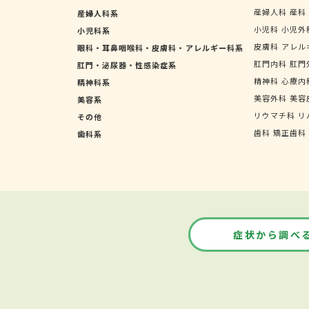
産婦人科
産科
産婦人科系
小児科
小児外
小児科系
皮膚科
アレル
眼科・耳鼻咽喉科・皮膚科・アレルギー科系
肛門内科
肛門
肛門・泌尿器・性感染症系
精神科
心療内
精神科系
美容外科
美容
美容系
リウマチ科
リ
その他
歯科
矯正歯科
歯科系
症状から調べ