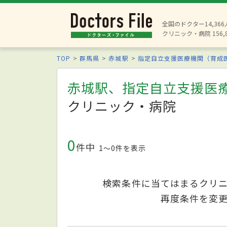
全国のドクター14,36
クリニック・病院 156,
TOP
群馬県
赤城駅
指定自立支援医療機関（育成
赤城駅、指定自立支援医
クリニック・病院
0
件中
1〜0件を表示
検索条件に当てはまるクリ
再度条件を変