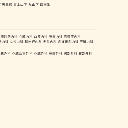
前
天王宿
富士山下
丸山下
西桐生
糖尿病内科
心臓内科
血液内科
腫瘍内科
感染症内科
析内科
女性内科
脳神経内科
老年内科
疼痛緩和内科
肝臓内科
乳腺外科
心臓血管外科
心臓外科
腫瘍外科
胸部外科
腹部外科