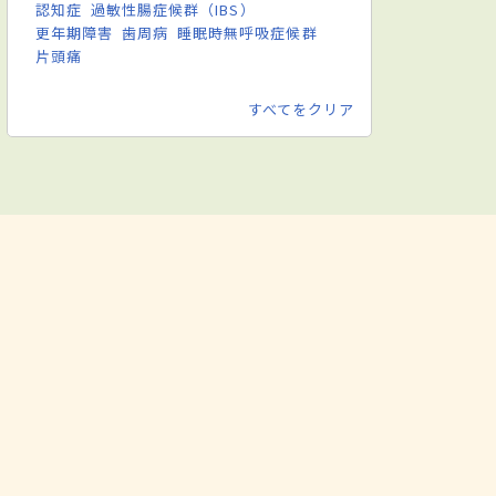
認知症
過敏性腸症候群（IBS）
更年期障害
歯周病
睡眠時無呼吸症候群
片頭痛
すべてをクリア