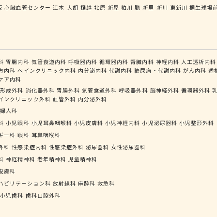
坂
心臓血管センター
江木
大胡
樋越
北原
新屋
粕川
膳
新里
新川
東新川
桐生球場
科
胃腸内科
気管食道内科
呼吸器内科
循環器内科
腎臓内科
神経内科
人工透析内科
方内科
ペインクリニック内科
内分泌内科
代謝内科
糖尿病・代謝内科
がん内科
透
ケア内科
形成外科
消化器外科
胃腸外科
気管食道外科
呼吸器外科
脳神経外科
循環器外科
インクリニック外科
血管外科
内分泌外科
婦人科
科
小児眼科
小児耳鼻咽喉科
小児皮膚科
小児神経内科
小児泌尿器科
小児整形外科
ギー科
眼科
耳鼻咽喉科
外科
性感染症内科
性感染症外科
泌尿器科
女性泌尿器科
科
神経精神科
老年精神科
児童精神科
皮膚科
ハビリテーション科
放射線科
麻酔科
救急科
小児歯科
歯科口腔外科