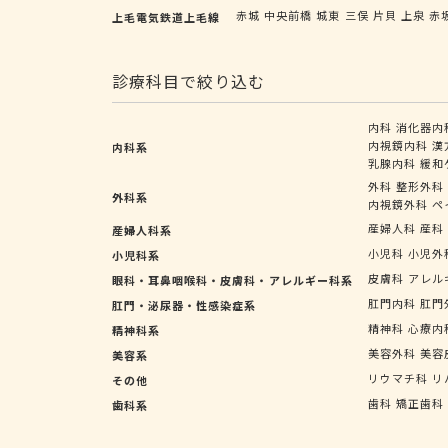
赤城
中央前橋
城東
三俣
片貝
上泉
赤
上毛電気鉄道上毛線
診療科目で絞り込む
内科
消化器内
内視鏡内科
漢
内科系
乳腺内科
緩和
外科
整形外科
外科系
内視鏡外科
ペ
産婦人科
産科
産婦人科系
小児科
小児外
小児科系
皮膚科
アレル
眼科・耳鼻咽喉科・皮膚科・アレルギー科系
肛門内科
肛門
肛門・泌尿器・性感染症系
精神科
心療内
精神科系
美容外科
美容
美容系
リウマチ科
リ
その他
歯科
矯正歯科
歯科系