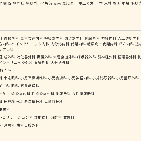
押部谷
緑が丘
広野ゴルフ場前
志染
恵比須
三木上の丸
三木
大村
樫山
市場
小野
科
胃腸内科
気管食道内科
呼吸器内科
循環器内科
腎臓内科
神経内科
人工透析内科
方内科
ペインクリニック内科
内分泌内科
代謝内科
糖尿病・代謝内科
がん内科
透
ケア内科
形成外科
消化器外科
胃腸外科
気管食道外科
呼吸器外科
脳神経外科
循環器外科
インクリニック外科
血管外科
内分泌外科
婦人科
科
小児眼科
小児耳鼻咽喉科
小児皮膚科
小児神経内科
小児泌尿器科
小児整形外科
ギー科
眼科
耳鼻咽喉科
外科
性感染症内科
性感染症外科
泌尿器科
女性泌尿器科
科
神経精神科
老年精神科
児童精神科
皮膚科
ハビリテーション科
放射線科
麻酔科
救急科
小児歯科
歯科口腔外科