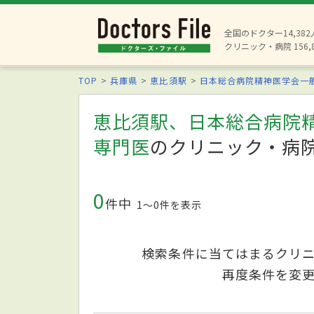
全国のドクター14,38
クリニック・病院 156,
TOP
兵庫県
恵比須駅
日本総合病院精神医学会一
恵比須駅、日本総合病院
専門医
のクリニック・病
0
件中
1〜0件を表示
検索条件に当てはまるクリ
再度条件を変