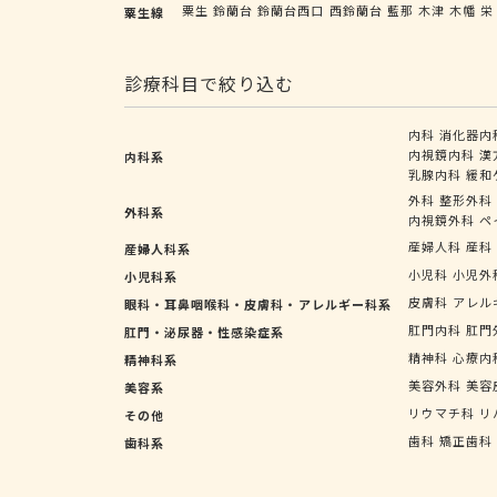
粟生
鈴蘭台
鈴蘭台西口
西鈴蘭台
藍那
木津
木幡
栄
粟生線
診療科目で絞り込む
内科
消化器内
内視鏡内科
漢
内科系
乳腺内科
緩和
外科
整形外科
外科系
内視鏡外科
ペ
産婦人科
産科
産婦人科系
小児科
小児外
小児科系
皮膚科
アレル
眼科・耳鼻咽喉科・皮膚科・アレルギー科系
肛門内科
肛門
肛門・泌尿器・性感染症系
精神科
心療内
精神科系
美容外科
美容
美容系
リウマチ科
リ
その他
歯科
矯正歯科
歯科系