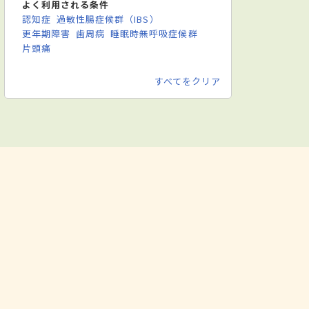
よく利用される条件
認知症
過敏性腸症候群（IBS）
更年期障害
歯周病
睡眠時無呼吸症候群
片頭痛
すべてをクリア