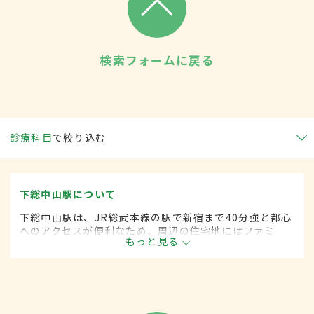
検索フォームに戻る
診療科目
で絞り込む
下総中山駅について
下総中山駅は、JR総武本線の駅で新宿まで40分強と都心
へのアクセスが便利なため、周辺の住宅地にはファミ
もっと見る
リー層も多く暮らす。浅草のような佇まいを見せるお寺
など、古い町並みが楽しめるのも魅力のひとつ。