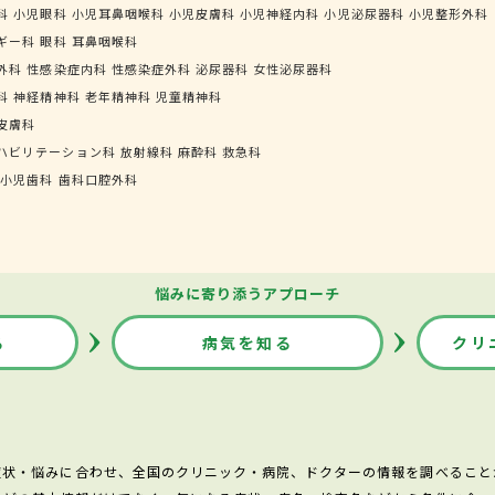
科
小児眼科
小児耳鼻咽喉科
小児皮膚科
小児神経内科
小児泌尿器科
小児整形外科
ギー科
眼科
耳鼻咽喉科
外科
性感染症内科
性感染症外科
泌尿器科
女性泌尿器科
科
神経精神科
老年精神科
児童精神科
皮膚科
ハビリテーション科
放射線科
麻酔科
救急科
小児歯科
歯科口腔外科
悩みに寄り添うアプローチ
る
病気を知る
クリ
症状・悩みに合わせ、全国のクリニック・病院、ドクターの情報を調べること