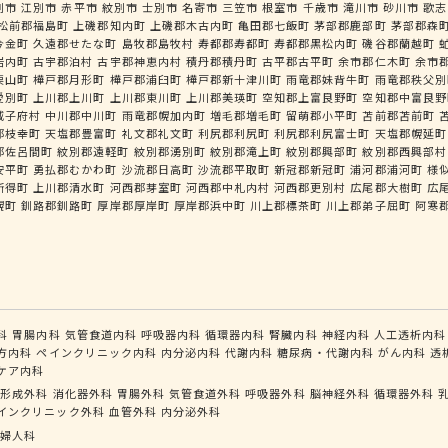
別市
江別市
赤平市
紋別市
士別市
名寄市
三笠市
根室市
千歳市
滝川市
砂川市
歌志
松前郡福島町
上磯郡知内町
上磯郡木古内町
亀田郡七飯町
茅部郡鹿部町
茅部郡森
今金町
久遠郡せたな町
島牧郡島牧村
寿都郡寿都町
寿都郡黒松内町
磯谷郡蘭越町
岩内町
古宇郡泊村
古宇郡神恵内村
積丹郡積丹町
古平郡古平町
余市郡仁木町
余市
栗山町
樺戸郡月形町
樺戸郡浦臼町
樺戸郡新十津川町
雨竜郡妹背牛町
雨竜郡秩父別
愛別町
上川郡上川町
上川郡東川町
上川郡美瑛町
空知郡上富良野町
空知郡中富良野
威子府村
中川郡中川町
雨竜郡幌加内町
増毛郡増毛町
留萌郡小平町
苫前郡苫前町
郡枝幸町
天塩郡豊富町
礼文郡礼文町
利尻郡利尻町
利尻郡利尻富士町
天塩郡幌延町
郡佐呂間町
紋別郡遠軽町
紋別郡湧別町
紋別郡滝上町
紋別郡興部町
紋別郡西興部村
安平町
勇払郡むかわ町
沙流郡日高町
沙流郡平取町
新冠郡新冠町
浦河郡浦河町
様
新得町
上川郡清水町
河西郡芽室町
河西郡中札内村
河西郡更別村
広尾郡大樹町
広
幌町
釧路郡釧路町
厚岸郡厚岸町
厚岸郡浜中町
川上郡標茶町
川上郡弟子屈町
阿寒
科
胃腸内科
気管食道内科
呼吸器内科
循環器内科
腎臓内科
神経内科
人工透析内科
方内科
ペインクリニック内科
内分泌内科
代謝内科
糖尿病・代謝内科
がん内科
透
ケア内科
形成外科
消化器外科
胃腸外科
気管食道外科
呼吸器外科
脳神経外科
循環器外科
インクリニック外科
血管外科
内分泌外科
婦人科