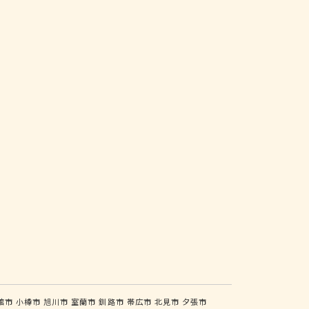
館市
小樽市
旭川市
室蘭市
釧路市
帯広市
北見市
夕張市