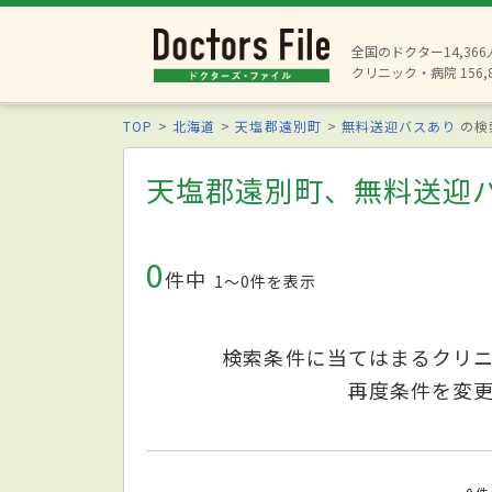
全国のドクター14,36
クリニック・病院 156,
TOP
北海道
天塩郡遠別町
無料送迎バスあり
の検
天塩郡遠別町、無料送迎
0
件中
1〜0件を表示
検索条件に当てはまるクリ
再度条件を変