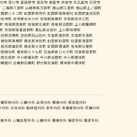
内市
深川市
富良野市
登別市
恵庭市
伊達市
北広島市
石狩市
町
二海郡八雲町
山越郡長万部町
檜山郡江差町
檜山郡上ノ国町
虻田郡ニセコ町
虻田郡真狩村
虻田郡留寿都村
虻田郡喜茂別町
郡余市町
余市郡赤井川村
空知郡南幌町
空知郡奈井江町
町
雨竜郡雨竜町
雨竜郡北竜町
雨竜郡沼田町
上川郡鷹栖町
町
空知郡南富良野町
勇払郡占冠村
上川郡和寒町
苫前郡羽幌町
苫前郡初山別村
天塩郡遠別町
天塩郡天塩町
網走郡美幌町
網走郡津別町
斜里郡斜里町
斜里郡清里町
紋別郡雄武町
網走郡大空町
虻田郡豊浦町
有珠郡壮瞥町
似郡様似町
幌泉郡えりも町
日高郡新ひだか町
河東郡音更町
尾郡広尾町
中川郡幕別町
中川郡池田町
中川郡豊頃町
郡鶴居村
白糠郡白糠町
野付郡別海町
標津郡中標津町
糖尿病内科
心臓内科
血液内科
腫瘍内科
感染症内科
析内科
女性内科
脳神経内科
老年内科
疼痛緩和内科
肝臓内科
乳腺外科
心臓血管外科
心臓外科
腫瘍外科
胸部外科
腹部外科