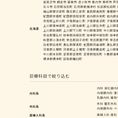
岩見沢市
網走市
留萌市
苫小牧市
稚内市
美唄市
芦
北斗市
石狩郡当別町
石狩郡新篠津村
松前郡松前町
檜山郡厚沢部町
爾志郡乙部町
奥尻郡奥尻町
瀬棚郡
虻田郡京極町
虻田郡倶知安町
岩内郡共和町
岩内郡
空知郡上砂川町
夕張郡由仁町
夕張郡長沼町
夕張郡
上川郡東神楽町
上川郡当麻町
上川郡比布町
上川郡
北海道
上川郡剣淵町
上川郡下川町
中川郡美深町
中川郡音
宗谷郡猿払村
枝幸郡浜頓別町
枝幸郡中頓別町
枝幸
斜里郡小清水町
常呂郡訓子府町
常呂郡置戸町
常呂
白老郡白老町
勇払郡厚真町
虻田郡洞爺湖町
勇払郡
河東郡士幌町
河東郡上士幌町
河東郡鹿追町
上川郡
中川郡本別町
足寄郡足寄町
足寄郡陸別町
十勝郡浦
標津郡標津町
目梨郡羅臼町
診療科目で絞り込む
内科
消化器内
内視鏡内科
漢
内科系
乳腺内科
緩和
外科
整形外科
外科系
内視鏡外科
ペ
産婦人科
産科
産婦人科系