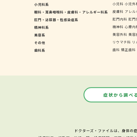
小児科
小児外
小児科系
皮膚科
アレル
眼科・耳鼻咽喉科・皮膚科・アレルギー科系
肛門内科
肛門
肛門・泌尿器・性感染症系
精神科
心療内
精神科系
美容外科
美容
美容系
リウマチ科
リ
その他
歯科
矯正歯科
歯科系
症状から調べ
ドクターズ・ファイルは、身体の