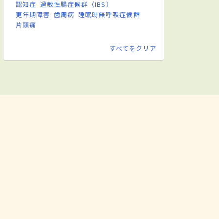
認知症
過敏性腸症候群（IBS）
更年期障害
歯周病
睡眠時無呼吸症候群
片頭痛
すべてをクリア