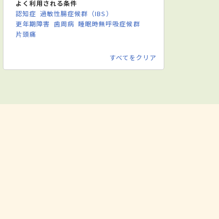
よく利用される条件
認知症
過敏性腸症候群（IBS）
更年期障害
歯周病
睡眠時無呼吸症候群
片頭痛
すべてをクリア