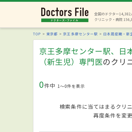
全国のドクター14,38
クリニック・病院 156,
TOP
東京都
京王多摩センター駅
日本周産期・新
京王多摩センター駅、日
（新生児）専門医
のクリ
0
件中
1〜0件を表示
検索条件に当てはまるクリ
再度条件を変