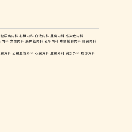
糖尿病内科
心臓内科
血液内科
腫瘍内科
感染症内科
析内科
女性内科
脳神経内科
老年内科
疼痛緩和内科
肝臓内科
乳腺外科
心臓血管外科
心臓外科
腫瘍外科
胸部外科
腹部外科