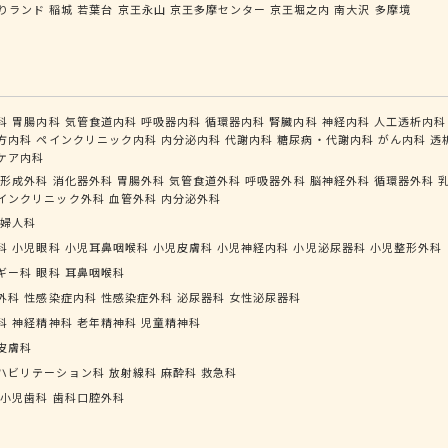
りランド
稲城
若葉台
京王永山
京王多摩センター
京王堀之内
南大沢
多摩境
科
胃腸内科
気管食道内科
呼吸器内科
循環器内科
腎臓内科
神経内科
人工透析内科
方内科
ペインクリニック内科
内分泌内科
代謝内科
糖尿病・代謝内科
がん内科
透
ケア内科
形成外科
消化器外科
胃腸外科
気管食道外科
呼吸器外科
脳神経外科
循環器外科
インクリニック外科
血管外科
内分泌外科
婦人科
科
小児眼科
小児耳鼻咽喉科
小児皮膚科
小児神経内科
小児泌尿器科
小児整形外科
ギー科
眼科
耳鼻咽喉科
外科
性感染症内科
性感染症外科
泌尿器科
女性泌尿器科
科
神経精神科
老年精神科
児童精神科
皮膚科
ハビリテーション科
放射線科
麻酔科
救急科
小児歯科
歯科口腔外科