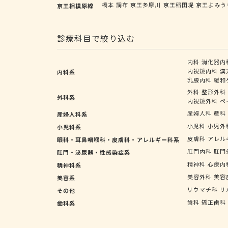
橋本
調布
京王多摩川
京王稲田堤
京王よみう
京王相模原線
診療科目で絞り込む
内科
消化器内
内視鏡内科
漢
内科系
乳腺内科
緩和
外科
整形外科
外科系
内視鏡外科
ペ
産婦人科
産科
産婦人科系
小児科
小児外
小児科系
皮膚科
アレル
眼科・耳鼻咽喉科・皮膚科・アレルギー科系
肛門内科
肛門
肛門・泌尿器・性感染症系
精神科
心療内
精神科系
美容外科
美容
美容系
リウマチ科
リ
その他
歯科
矯正歯科
歯科系