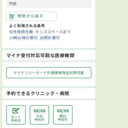
門医
特徴から探す
よく利用される条件
女性医師在籍
キッズスペースあり
19時以降診療可
訪問診療可
マイナ受付対応可能な医療機関
マイナンバーカードの健康保険証利用可能
予約できるクリニック・病院
08/08
08/09
今日
明日
ネット
予約可
予約可
予約可