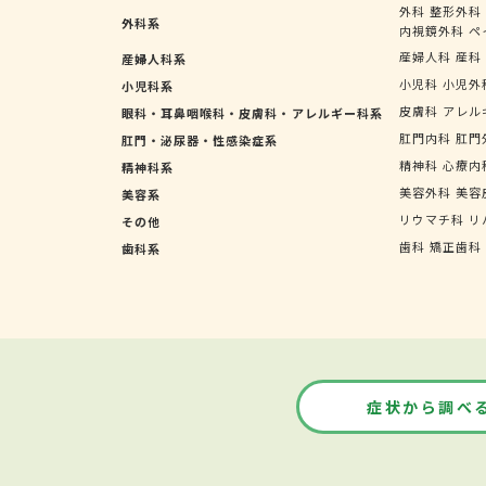
外科
整形外科
外科系
内視鏡外科
ペ
産婦人科
産科
産婦人科系
小児科
小児外
小児科系
皮膚科
アレル
眼科・耳鼻咽喉科・皮膚科・アレルギー科系
肛門内科
肛門
肛門・泌尿器・性感染症系
精神科
心療内
精神科系
美容外科
美容
美容系
リウマチ科
リ
その他
歯科
矯正歯科
歯科系
症状から調べ