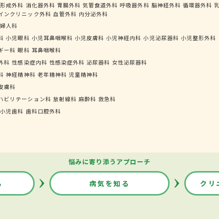
形成外科
消化器外科
胃腸外科
気管食道外科
呼吸器外科
脳神経外科
循環器外科
インクリニック外科
血管外科
内分泌外科
婦人科
科
小児眼科
小児耳鼻咽喉科
小児皮膚科
小児神経内科
小児泌尿器科
小児整形外科
ギー科
眼科
耳鼻咽喉科
外科
性感染症内科
性感染症外科
泌尿器科
女性泌尿器科
科
神経精神科
老年精神科
児童精神科
皮膚科
ハビリテーション科
放射線科
麻酔科
救急科
小児歯科
歯科口腔外科
悩みに寄り添うアプローチ
る
病気を知る
クリ