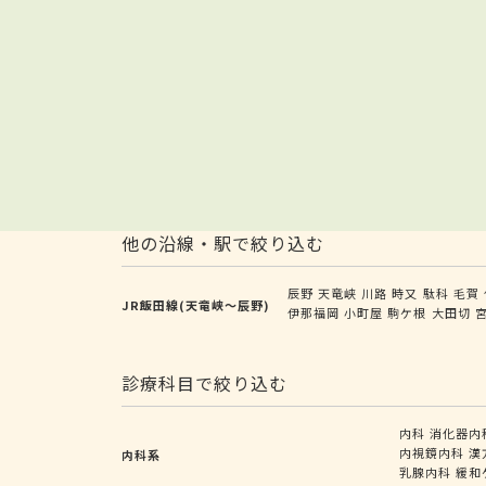
他の沿線・駅で絞り込む
辰野
天竜峡
川路
時又
駄科
毛賀
JR飯田線(天竜峡～辰野)
伊那福岡
小町屋
駒ケ根
大田切
診療科目で絞り込む
内科
消化器内
内視鏡内科
漢
内科系
乳腺内科
緩和