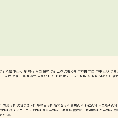
伊那八幡
下山村
鼎
切石
飯田
桜町
伊那上郷
元善光寺
下市田
市田
下平
山吹
伊那
宮田
赤木
沢渡
下島
伊那市
伊那北
田畑
北殿
木ノ下
伊那松島
沢
羽場
伊那新町
宮
科
胃腸内科
気管食道内科
呼吸器内科
循環器内科
腎臓内科
神経内科
人工透析内科
方内科
ペインクリニック内科
内分泌内科
代謝内科
糖尿病・代謝内科
がん内科
透
ケア内科