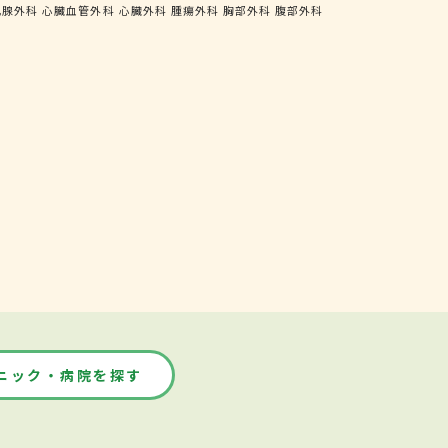
乳腺外科
心臓血管外科
心臓外科
腫瘍外科
胸部外科
腹部外科
ニック・病院を探す