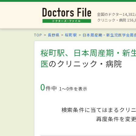
全国のドクター14,38
クリニック・病院 156,
TOP
長野県
桜町駅
日本周産期・新生児医学会周
桜町駅、日本周産期・新
医
のクリニック・病院
0
件中
1〜0件を表示
検索条件に当てはまるクリ
再度条件を変