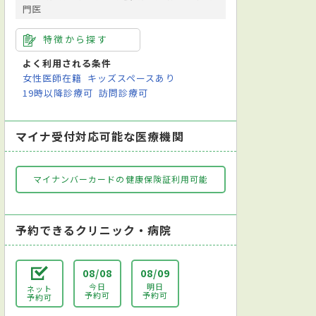
門医
特徴から探す
よく利用される条件
女性医師在籍
キッズスペースあり
19時以降診療可
訪問診療可
マイナ受付対応可能な医療機関
マイナンバーカードの健康保険証利用可能
予約できるクリニック・病院
08/08
08/09
今日
明日
ネット
予約可
予約可
予約可