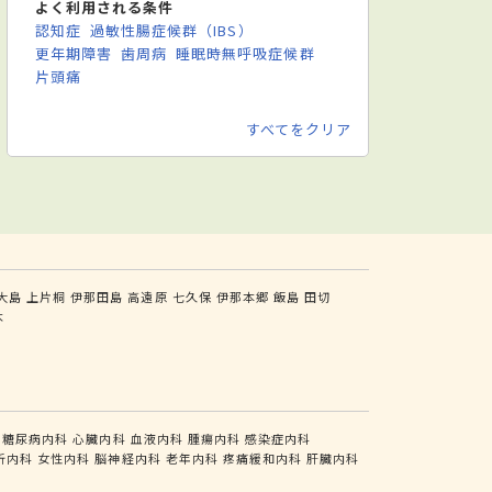
よく利用される条件
認知症
過敏性腸症候群（IBS）
更年期障害
歯周病
睡眠時無呼吸症候群
片頭痛
すべてをクリア
大島
上片桐
伊那田島
高遠原
七久保
伊那本郷
飯島
田切
木
糖尿病内科
心臓内科
血液内科
腫瘍内科
感染症内科
析内科
女性内科
脳神経内科
老年内科
疼痛緩和内科
肝臓内科