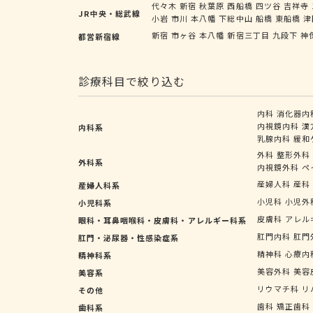
代々木
新宿
秋葉原
西船橋
四ツ谷
吉祥寺
JR中央・総武線
小岩
市川
本八幡
下総中山
船橋
東船橋
津
新宿
市ヶ谷
本八幡
新宿三丁目
九段下
神
都営新宿線
診療科目で絞り込む
内科
消化器内
内視鏡内科
漢
内科系
乳腺内科
緩和
外科
整形外科
外科系
内視鏡外科
ペ
産婦人科
産科
産婦人科系
小児科
小児外
小児科系
皮膚科
アレル
眼科・耳鼻咽喉科・皮膚科・アレルギー科系
肛門内科
肛門
肛門・泌尿器・性感染症系
精神科
心療内
精神科系
美容外科
美容
美容系
リウマチ科
リ
その他
歯科
矯正歯科
歯科系