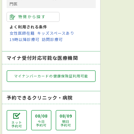
門医
特徴から探す
よく利用される条件
女性医師在籍
キッズスペースあり
19時以降診療可
訪問診療可
マイナ受付対応可能な医療機関
マイナンバーカードの健康保険証利用可能
予約できるクリニック・病院
08/08
08/09
今日
明日
ネット
予約可
予約可
予約可