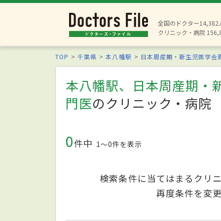
全国のドクター14,38
クリニック・病院 156,
TOP
千葉県
本八幡駅
日本周産期・新生児医学会
本八幡駅、日本周産期・
門医
のクリニック・病院
0
件中
1〜0件を表示
検索条件に当てはまるクリ
再度条件を変