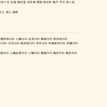
阿佐ケ谷
荻窪
西荻窪
浅草橋
両国
錦糸町
亀戸
平井
新小岩
之江
瑞江
篠崎
糖尿病内科
心臓内科
血液内科
腫瘍内科
感染症内科
析内科
女性内科
脳神経内科
老年内科
疼痛緩和内科
肝臓内科
乳腺外科
心臓血管外科
心臓外科
腫瘍外科
胸部外科
腹部外科