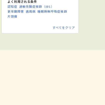
よく利用される条件
認知症
過敏性腸症候群（IBS）
更年期障害
歯周病
睡眠時無呼吸症候群
片頭痛
すべてをクリア