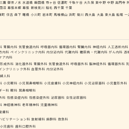
三鷹
御茶ノ水
水道橋
飯田橋
市ヶ谷
信濃町
千駄ケ谷
大久保
東中野
中野
高円寺
田沼
幕張本郷
幕張
新検見川
稲毛
西千葉
千葉
保町
住吉
森下
曙橋
小川町
岩本町
馬喰横山
浜町
菊川
西大島
大島
東大島
船堀
一
科
胃腸内科
気管食道内科
呼吸器内科
循環器内科
腎臓内科
神経内科
人工透析内科
方内科
ペインクリニック内科
内分泌内科
代謝内科
糖尿病・代謝内科
がん内科
透
ケア内科
形成外科
消化器外科
胃腸外科
気管食道外科
呼吸器外科
脳神経外科
循環器外科
インクリニック外科
血管外科
内分泌外科
婦人科
科
小児眼科
小児耳鼻咽喉科
小児皮膚科
小児神経内科
小児泌尿器科
小児整形外科
ギー科
眼科
耳鼻咽喉科
外科
性感染症内科
性感染症外科
泌尿器科
女性泌尿器科
科
神経精神科
老年精神科
児童精神科
皮膚科
ハビリテーション科
放射線科
麻酔科
救急科
小児歯科
歯科口腔外科