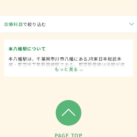
診療科目
で絞り込む
本八幡駅について
本八幡駅は、千葉県市川市八幡にあるJR東日本総武本
線・都営地下鉄新宿線駅である。都営新宿線は当駅が終
もっと見る
着駅であり、かつJR総武本線との接続駅となっている。
周辺には金融機関・行政機関・商業施設が立ち並び、多
くの面で市の中心となっている。
PAGE TOP