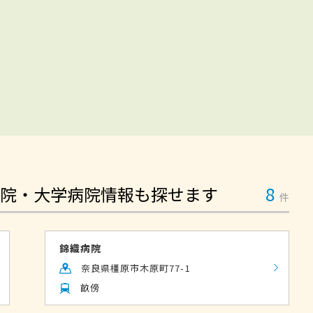
院・大学病院情報も探せます
8
件
錦織病院
奈良県橿原市木原町77-1
畝傍