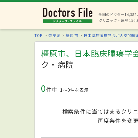
全国のドクター14,38
クリニック・病院 156,
TOP
奈良県
橿原市
日本臨床腫瘍学会がん薬物療
橿原市、日本臨床腫瘍学
ク・病院
0
件中
1〜0件を表示
検索条件に当てはまるクリ
再度条件を変