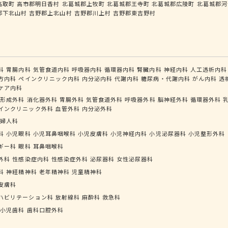
高取町
高市郡明日香村
北葛城郡上牧町
北葛城郡王寺町
北葛城郡広陵町
北葛城郡河
郡下北山村
吉野郡上北山村
吉野郡川上村
吉野郡東吉野村
科
胃腸内科
気管食道内科
呼吸器内科
循環器内科
腎臓内科
神経内科
人工透析内科
方内科
ペインクリニック内科
内分泌内科
代謝内科
糖尿病・代謝内科
がん内科
透
ケア内科
形成外科
消化器外科
胃腸外科
気管食道外科
呼吸器外科
脳神経外科
循環器外科
インクリニック外科
血管外科
内分泌外科
婦人科
科
小児眼科
小児耳鼻咽喉科
小児皮膚科
小児神経内科
小児泌尿器科
小児整形外科
ギー科
眼科
耳鼻咽喉科
外科
性感染症内科
性感染症外科
泌尿器科
女性泌尿器科
科
神経精神科
老年精神科
児童精神科
皮膚科
ハビリテーション科
放射線科
麻酔科
救急科
小児歯科
歯科口腔外科