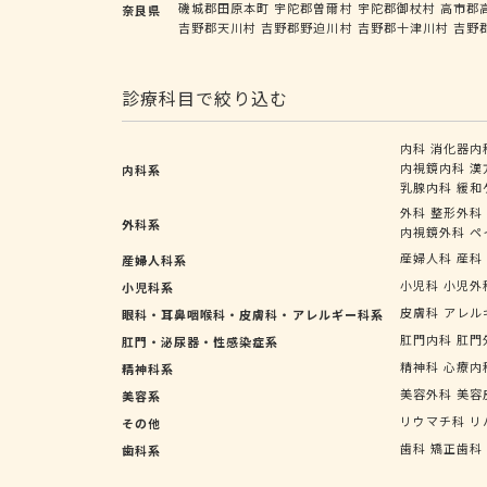
磯城郡田原本町
宇陀郡曽爾村
宇陀郡御杖村
高市郡
奈良県
吉野郡天川村
吉野郡野迫川村
吉野郡十津川村
吉野
診療科目で絞り込む
内科
消化器内
内視鏡内科
漢
内科系
乳腺内科
緩和
外科
整形外科
外科系
内視鏡外科
ペ
産婦人科
産科
産婦人科系
小児科
小児外
小児科系
皮膚科
アレル
眼科・耳鼻咽喉科・皮膚科・アレルギー科系
肛門内科
肛門
肛門・泌尿器・性感染症系
精神科
心療内
精神科系
美容外科
美容
美容系
リウマチ科
リ
その他
歯科
矯正歯科
歯科系