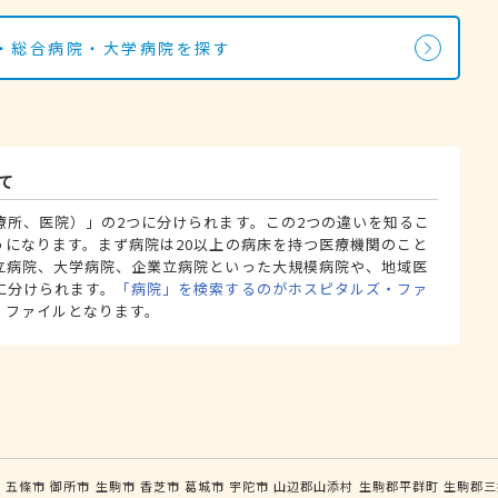
・総合病院・大学病院を探す
て
療所、医院）」の2つに分けられます。この2つの違いを知るこ
うになります。まず病院は20以上の病床を持つ医療機関のこと
立病院、大学病院、企業立病院といった大規模病院や、地域医
に分けられます。
「病院」を検索するのがホスピタルズ・ファ
・ファイルとなります。
市
五條市
御所市
生駒市
香芝市
葛城市
宇陀市
山辺郡山添村
生駒郡平群町
生駒郡三