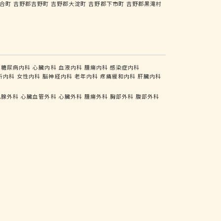
合町
吉野郡吉野町
吉野郡大淀町
吉野郡下市町
吉野郡黒滝村
糖尿病内科
心臓内科
血液内科
腫瘍内科
感染症内科
析内科
女性内科
脳神経内科
老年内科
疼痛緩和内科
肝臓内科
乳腺外科
心臓血管外科
心臓外科
腫瘍外科
胸部外科
腹部外科