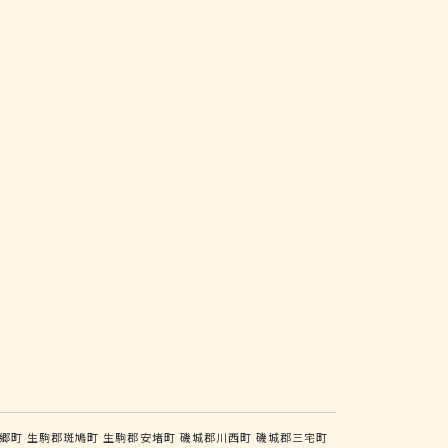
郷町
生駒郡斑鳩町
生駒郡安堵町
磯城郡川西町
磯城郡三宅町