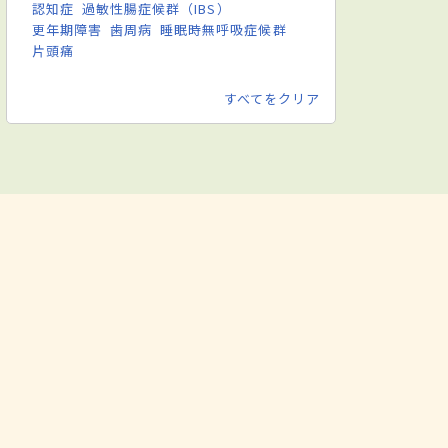
認知症
過敏性腸症候群（IBS）
更年期障害
歯周病
睡眠時無呼吸症候群
片頭痛
すべてをクリア