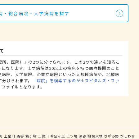
院・総合病院・大学病院を探す
て
療所、医院）」の2つに分けられます。この2つの違いを知るこ
うになります。まず病院は20以上の病床を持つ医療機関のこと
立病院、大学病院、企業立病院といった大規模病院や、地域医
に分けられます。
「病院」を検索するのがホスピタルズ・ファ
・ファイルとなります。
町
上星川
西谷
鶴ヶ峰
二俣川
希望ヶ丘
三ツ境
瀬谷
相模大塚
さがみ野
かしわ台