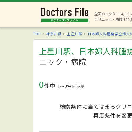
全国のドクター14,35
クリニック・病院 156,
TOP
神奈川県
上星川駅
日本婦人科腫瘍学会婦人
上星川駅、日本婦人科腫
ニック・病院
0
件中
1〜0件を表示
検索条件に当てはまるクリ
再度条件を変