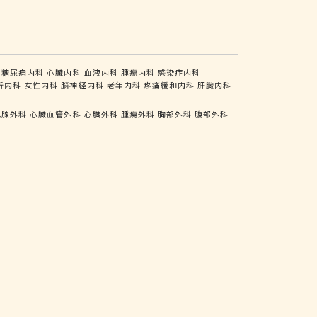
糖尿病内科
心臓内科
血液内科
腫瘍内科
感染症内科
析内科
女性内科
脳神経内科
老年内科
疼痛緩和内科
肝臓内科
乳腺外科
心臓血管外科
心臓外科
腫瘍外科
胸部外科
腹部外科