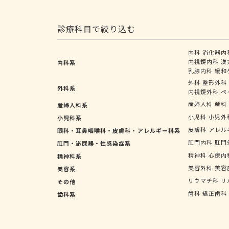
診療科目で絞り込む
内科
消化器内
内視鏡内科
漢
内科系
乳腺内科
緩和
外科
整形外科
外科系
内視鏡外科
ペ
産婦人科
産科
産婦人科系
小児科
小児外
小児科系
皮膚科
アレル
眼科・耳鼻咽喉科・皮膚科・アレルギー科系
肛門内科
肛門
肛門・泌尿器・性感染症系
精神科
心療内
精神科系
美容外科
美容
美容系
リウマチ科
リ
その他
歯科
矯正歯科
歯科系