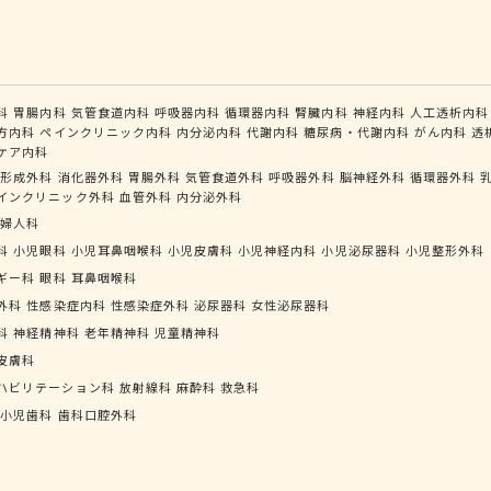
科
胃腸内科
気管食道内科
呼吸器内科
循環器内科
腎臓内科
神経内科
人工透析内科
方内科
ペインクリニック内科
内分泌内科
代謝内科
糖尿病・代謝内科
がん内科
透
ケア内科
形成外科
消化器外科
胃腸外科
気管食道外科
呼吸器外科
脳神経外科
循環器外科
インクリニック外科
血管外科
内分泌外科
婦人科
科
小児眼科
小児耳鼻咽喉科
小児皮膚科
小児神経内科
小児泌尿器科
小児整形外科
ギー科
眼科
耳鼻咽喉科
外科
性感染症内科
性感染症外科
泌尿器科
女性泌尿器科
科
神経精神科
老年精神科
児童精神科
皮膚科
ハビリテーション科
放射線科
麻酔科
救急科
小児歯科
歯科口腔外科