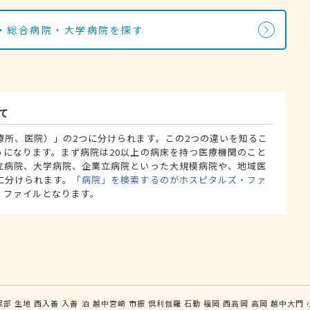
・総合病院・大学病院を探す
て
療所、医院）」の2つに分けられます。この2つの違いを知るこ
うになります。まず病院は20以上の病床を持つ医療機関のこと
立病院、大学病院、企業立病院といった大規模病院や、地域医
に分けられます。
「病院」を検索するのがホスピタルズ・ファ
・ファイルとなります。
黒部
生地
西入善
入善
泊
越中宮崎
市振
倶利伽羅
石動
福岡
西高岡
高岡
越中大門