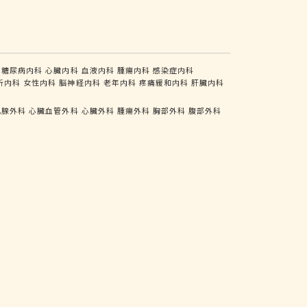
糖尿病内科
心臓内科
血液内科
腫瘍内科
感染症内科
析内科
女性内科
脳神経内科
老年内科
疼痛緩和内科
肝臓内科
乳腺外科
心臓血管外科
心臓外科
腫瘍外科
胸部外科
腹部外科