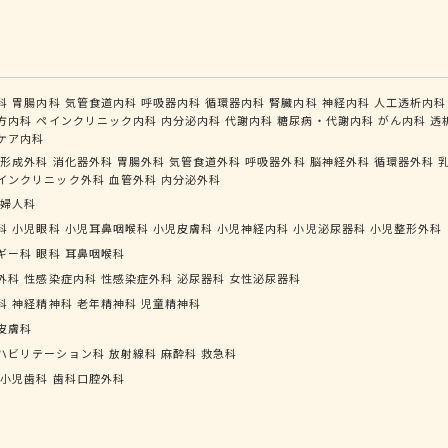
科
胃腸内科
気管食道内科
呼吸器内科
循環器内科
腎臓内科
神経内科
人工透析内科
方内科
ペインクリニック内科
内分泌内科
代謝内科
糖尿病・代謝内科
がん内科
透
ケア内科
形成外科
消化器外科
胃腸外科
気管食道外科
呼吸器外科
脳神経外科
循環器外科
インクリニック外科
血管外科
内分泌外科
婦人科
科
小児眼科
小児耳鼻咽喉科
小児皮膚科
小児神経内科
小児泌尿器科
小児整形外科
ギー科
眼科
耳鼻咽喉科
外科
性感染症内科
性感染症外科
泌尿器科
女性泌尿器科
科
神経精神科
老年精神科
児童精神科
皮膚科
ハビリテーション科
放射線科
麻酔科
救急科
小児歯科
歯科口腔外科