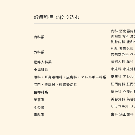
診療科目で絞り込む
内科
消化器内
内視鏡内科
漢
内科系
乳腺内科
緩和
外科
整形外科
外科系
内視鏡外科
ペ
産婦人科
産科
産婦人科系
小児科
小児外
小児科系
皮膚科
アレル
眼科・耳鼻咽喉科・皮膚科・アレルギー科系
肛門内科
肛門
肛門・泌尿器・性感染症系
精神科
心療内
精神科系
美容外科
美容
美容系
リウマチ科
リ
その他
歯科
矯正歯科
歯科系