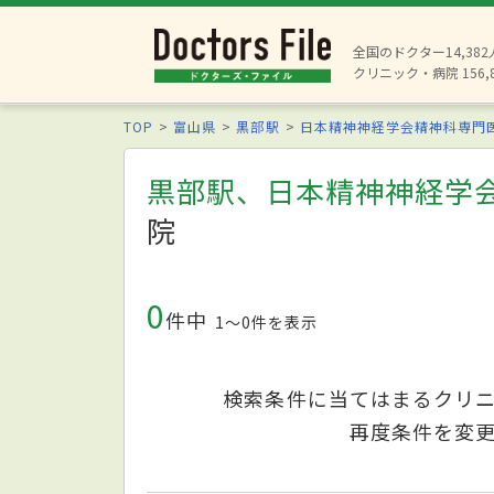
全国のドクター14,38
クリニック・病院 156,
TOP
富山県
黒部駅
日本精神神経学会精神科専門
黒部駅、日本精神神経学
院
0
件中
1〜0件を表示
検索条件に当てはまるクリ
再度条件を変