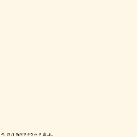
小杉
呉羽
高岡やぶなみ
新富山口