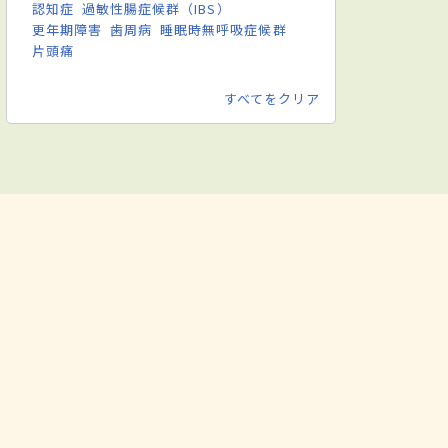
認知症
過敏性腸症候群（IBS）
更年期障害
歯周病
睡眠時無呼吸症候群
片頭痛
すべてをクリア