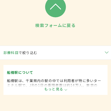
検索フォームに戻る
診療科目
で絞り込む
船橋駅について
船橋駅は、千葉県内の駅の中では利用者が特に多いター
ミナル駅で、JRの1日の乗降者数は約14万人。東京の
もっと見る
ベッドタウンとして発展し、古くからの住宅街と再開発
による新しい住宅が混在。大型商業施設も多く進出して
いる。