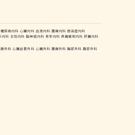
糖尿病内科
心臓内科
血液内科
腫瘍内科
感染症内科
析内科
女性内科
脳神経内科
老年内科
疼痛緩和内科
肝臓内科
乳腺外科
心臓血管外科
心臓外科
腫瘍外科
胸部外科
腹部外科