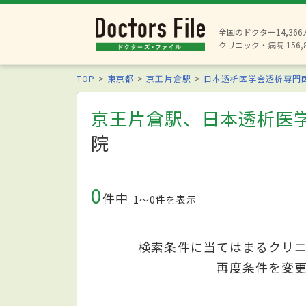
全国のドクター14,36
クリニック・病院 156,
TOP
東京都
京王片倉駅
日本透析医学会透析専門
京王片倉駅、日本透析医
院
0
件中
1〜0件を表示
検索条件に当てはまるクリ
再度条件を変