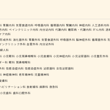
科
胃腸内科
気管食道内科
呼吸器内科
循環器内科
腎臓内科
神経内科
人工透析内科
方内科
ペインクリニック内科
内分泌内科
代謝内科
糖尿病・代謝内科
がん内科
透
ケア内科
形成外科
消化器外科
胃腸外科
気管食道外科
呼吸器外科
脳神経外科
循環器外科
インクリニック外科
血管外科
内分泌外科
婦人科
科
小児眼科
小児耳鼻咽喉科
小児皮膚科
小児神経内科
小児泌尿器科
小児整形外科
ギー科
眼科
耳鼻咽喉科
外科
性感染症内科
性感染症外科
泌尿器科
女性泌尿器科
科
神経精神科
老年精神科
児童精神科
皮膚科
ハビリテーション科
放射線科
麻酔科
救急科
小児歯科
歯科口腔外科