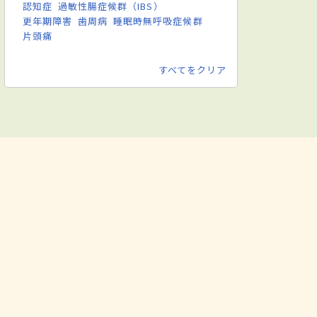
認知症
過敏性腸症候群（IBS）
更年期障害
歯周病
睡眠時無呼吸症候群
片頭痛
すべてをクリア