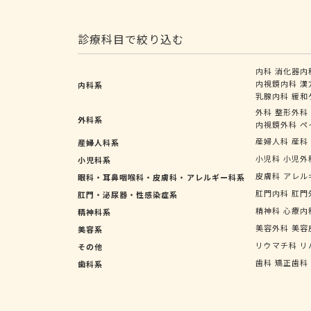
診療科目で絞り込む
内科
消化器内
内視鏡内科
漢
内科系
乳腺内科
緩和
外科
整形外科
外科系
内視鏡外科
ペ
産婦人科
産科
産婦人科系
小児科
小児外
小児科系
皮膚科
アレル
眼科・耳鼻咽喉科・皮膚科・アレルギー科系
肛門内科
肛門
肛門・泌尿器・性感染症系
精神科
心療内
精神科系
美容外科
美容
美容系
リウマチ科
リ
その他
歯科
矯正歯科
歯科系