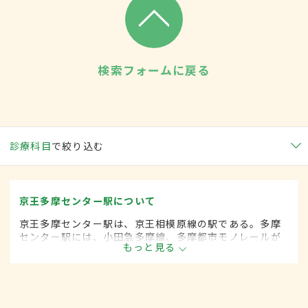
検索フォームに戻る
診療科目
で絞り込む
京王多摩センター駅について
京王多摩センター駅は、京王相模原線の駅である。多摩
センター駅には、小田急多摩線、多摩都市モノレールが
もっと見る
乗り入れており、1日の平均乗降者数は8万6000人を超え
る。駅周辺には多摩ニュータウンの中心地であり、さま
ざまな施設がある。