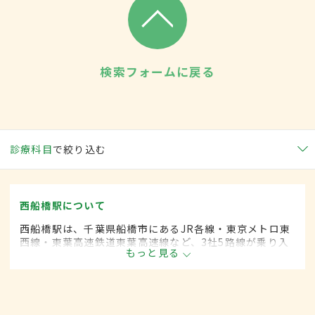
検索フォームに戻る
診療科目
で絞り込む
西船橋駅について
西船橋駅は、千葉県船橋市にあるJR各線・東京メトロ東
西線・東葉高速鉄道東葉高速線など、3社5路線が乗り入
もっと見る
れている。駅構内にはショッピングモールも併設されて
いて、多くの人に利用されている。