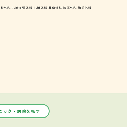
乳腺外科
心臓血管外科
心臓外科
腫瘍外科
胸部外科
腹部外科
ニック・病院を探す