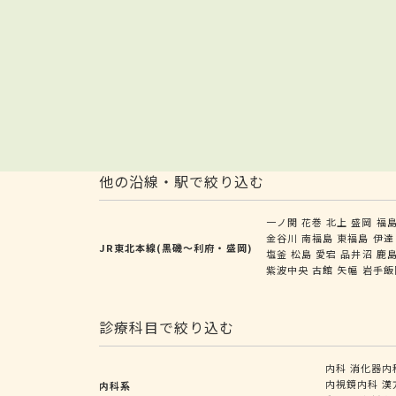
他の沿線・駅で絞り込む
一ノ関
花巻
北上
盛岡
福
金谷川
南福島
東福島
伊達
JR東北本線(黒磯～利府・盛岡)
塩釜
松島
愛宕
品井沼
鹿
紫波中央
古館
矢幅
岩手飯
診療科目で絞り込む
内科
消化器内
内視鏡内科
漢
内科系