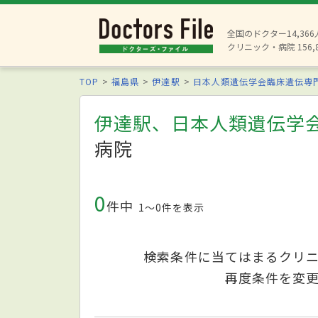
全国のドクター14,36
クリニック・病院 156,
TOP
福島県
伊達駅
日本人類遺伝学会臨床遺伝専
伊達駅、日本人類遺伝学
病院
0
件中
1〜0件を表示
検索条件に当てはまるクリ
再度条件を変