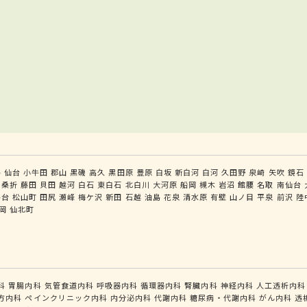
島
仙台
小牛田
郡山
黒磯
高久
黒田原
豊原
白坂
新白河
白河
久田野
泉崎
矢吹
鏡石
桑折
藤田
貝田
越河
白石
東白石
北白川
大河原
船岡
槻木
岩沼
館腰
名取
南仙台
島台
松山町
田尻
瀬峰
梅ケ沢
新田
石越
油島
花泉
清水原
有壁
山ノ目
平泉
前沢
陸
岡
仙北町
科
胃腸内科
気管食道内科
呼吸器内科
循環器内科
腎臓内科
神経内科
人工透析内科
方内科
ペインクリニック内科
内分泌内科
代謝内科
糖尿病・代謝内科
がん内科
透