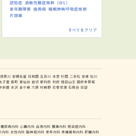
認知症
過敏性腸症候群（IBS）
更年期障害
歯周病
睡眠時無呼吸症候群
片頭痛
すべてをクリア
須賀川
安積永盛
日和田
五百川
本宮
杉田
二本松
安達
松川
太子堂
長町
東仙台
岩切
新利府
利府
陸前山王
国府多賀城
中折居
水沢
金ケ崎
六原
村崎野
花巻空港
石鳥谷
日詰
糖尿病内科
心臓内科
血液内科
腫瘍内科
感染症内科
析内科
女性内科
脳神経内科
老年内科
疼痛緩和内科
肝臓内科