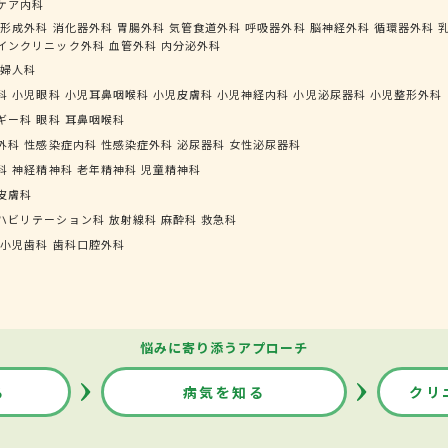
ケア内科
形成外科
消化器外科
胃腸外科
気管食道外科
呼吸器外科
脳神経外科
循環器外科
インクリニック外科
血管外科
内分泌外科
婦人科
科
小児眼科
小児耳鼻咽喉科
小児皮膚科
小児神経内科
小児泌尿器科
小児整形外科
ギー科
眼科
耳鼻咽喉科
外科
性感染症内科
性感染症外科
泌尿器科
女性泌尿器科
科
神経精神科
老年精神科
児童精神科
皮膚科
ハビリテーション科
放射線科
麻酔科
救急科
小児歯科
歯科口腔外科
悩みに寄り添うアプローチ
る
病気を知る
クリ