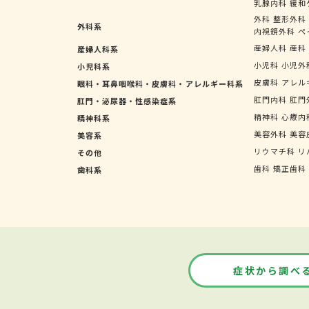
乳腺内科
緩和
外科
整形外科
外科系
内視鏡外科
ペ
産婦人科
産科
産婦人科系
小児科
小児外
小児科系
皮膚科
アレル
眼科・耳鼻咽喉科・皮膚科・アレルギー科系
肛門内科
肛門
肛門・泌尿器・性感染症系
精神科
心療内
精神科系
美容外科
美容
美容系
リウマチ科
リ
その他
歯科
矯正歯科
歯科系
症状から調べ