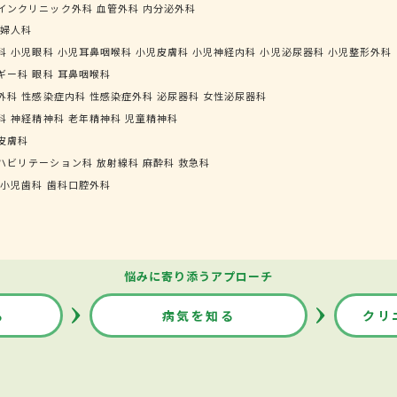
インクリニック外科
血管外科
内分泌外科
婦人科
科
小児眼科
小児耳鼻咽喉科
小児皮膚科
小児神経内科
小児泌尿器科
小児整形外科
ギー科
眼科
耳鼻咽喉科
外科
性感染症内科
性感染症外科
泌尿器科
女性泌尿器科
科
神経精神科
老年精神科
児童精神科
皮膚科
ハビリテーション科
放射線科
麻酔科
救急科
小児歯科
歯科口腔外科
悩みに寄り添うアプローチ
る
病気を知る
クリ