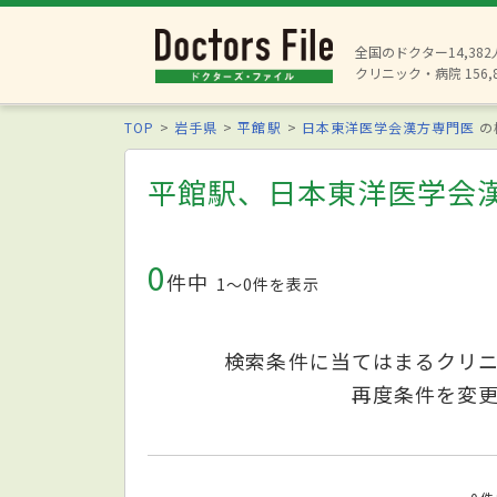
全国のドクター14,38
クリニック・病院 156,
TOP
岩手県
平館駅
日本東洋医学会漢方専門医
の
平館駅、日本東洋医学会
0
件中
1〜0件を表示
検索条件に当てはまるクリ
再度条件を変