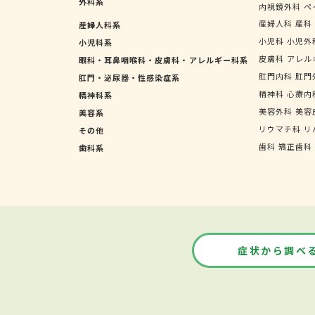
外科系
内視鏡外科
ペ
産婦人科
産科
産婦人科系
小児科
小児外
小児科系
皮膚科
アレル
眼科・耳鼻咽喉科・皮膚科・アレルギー科系
肛門内科
肛門
肛門・泌尿器・性感染症系
精神科
心療内
精神科系
美容外科
美容
美容系
リウマチ科
リ
その他
歯科
矯正歯科
歯科系
症状から調べ