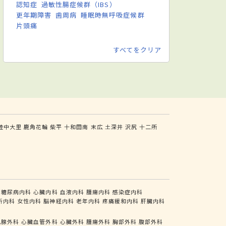
認知症
過敏性腸症候群（IBS）
更年期障害
歯周病
睡眠時無呼吸症候群
片頭痛
すべてをクリア
陸中大里
鹿角花輪
柴平
十和田南
末広
土深井
沢尻
十二所
糖尿病内科
心臓内科
血液内科
腫瘍内科
感染症内科
析内科
女性内科
脳神経内科
老年内科
疼痛緩和内科
肝臓内科
乳腺外科
心臓血管外科
心臓外科
腫瘍外科
胸部外科
腹部外科