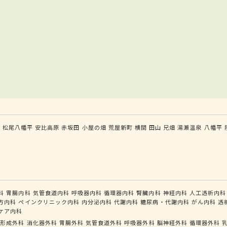
森
松尾八幡平
安比高原
赤坂田
小屋の畑
荒屋新町
横間
田山
兄畑
湯瀬温泉
八幡平
科
胃腸内科
気管食道内科
呼吸器内科
循環器内科
腎臓内科
神経内科
人工透析内科
方内科
ペインクリニック内科
内分泌内科
代謝内科
糖尿病・代謝内科
がん内科
透
ケア内科
形成外科
消化器外科
胃腸外科
気管食道外科
呼吸器外科
脳神経外科
循環器外科