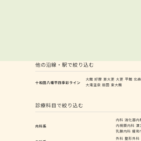
他の沿線・駅で絞り込む
大館
好摩
東大更
大更
平館
北
十和田八幡平四季彩ライン
大滝温泉
扇田
東大館
診療科目で絞り込む
内科
消化器内
内視鏡内科
漢
内科系
乳腺内科
緩和
外科
整形外科