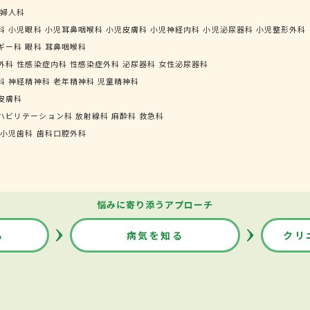
婦人科
科
小児眼科
小児耳鼻咽喉科
小児皮膚科
小児神経内科
小児泌尿器科
小児整形外科
ギー科
眼科
耳鼻咽喉科
外科
性感染症内科
性感染症外科
泌尿器科
女性泌尿器科
科
神経精神科
老年精神科
児童精神科
皮膚科
ハビリテーション科
放射線科
麻酔科
救急科
小児歯科
歯科口腔外科
悩みに寄り添うアプローチ
る
病気を知る
クリ