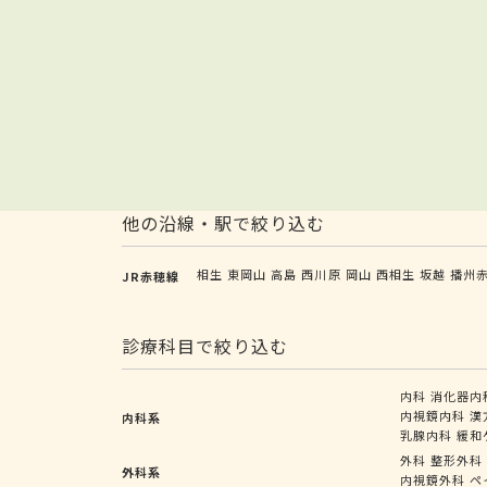
他の沿線・駅で絞り込む
相生
東岡山
高島
西川原
岡山
西相生
坂越
播州
JR赤穂線
診療科目で絞り込む
内科
消化器内
内視鏡内科
漢
内科系
乳腺内科
緩和
外科
整形外科
外科系
内視鏡外科
ペ