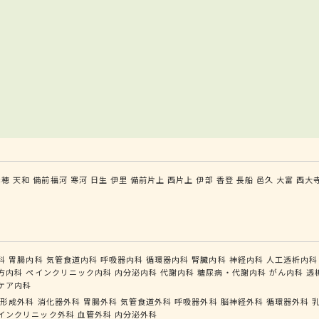
赤穂
天和
備前福河
寒河
日生
伊里
備前片上
西片上
伊部
香登
長船
邑久
大富
西大
科
胃腸内科
気管食道内科
呼吸器内科
循環器内科
腎臓内科
神経内科
人工透析内科
方内科
ペインクリニック内科
内分泌内科
代謝内科
糖尿病・代謝内科
がん内科
透
ケア内科
形成外科
消化器外科
胃腸外科
気管食道外科
呼吸器外科
脳神経外科
循環器外科
インクリニック外科
血管外科
内分泌外科