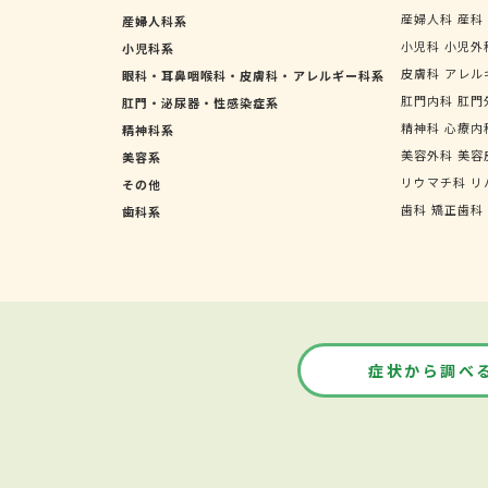
産婦人科
産科
産婦人科系
小児科
小児外
小児科系
皮膚科
アレル
眼科・耳鼻咽喉科・皮膚科・アレルギー科系
肛門内科
肛門
肛門・泌尿器・性感染症系
精神科
心療内
精神科系
美容外科
美容
美容系
リウマチ科
リ
その他
歯科
矯正歯科
歯科系
症状から調べ