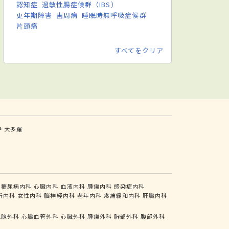
認知症
過敏性腸症候群（IBS）
更年期障害
歯周病
睡眠時無呼吸症候群
片頭痛
すべてをクリア
寺
大多羅
糖尿病内科
心臓内科
血液内科
腫瘍内科
感染症内科
析内科
女性内科
脳神経内科
老年内科
疼痛緩和内科
肝臓内科
乳腺外科
心臓血管外科
心臓外科
腫瘍外科
胸部外科
腹部外科