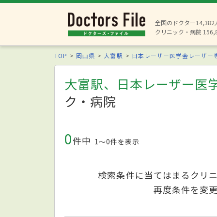
全国のドクター14,38
クリニック・病院 156,
TOP
岡山県
大富駅
日本レーザー医学会レーザー
大富駅、日本レーザー医
ク・病院
0
件中
1〜0件を表示
検索条件に当てはまるクリ
再度条件を変