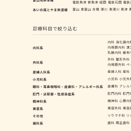
電鉄魚津
新魚津
経田
電鉄石田
電鉄
富山
東富山
水橋
滑川
東滑川
魚津
あいの風とやま鉄道線
診療科目で絞り込む
内科
消化器内
内視鏡内科
漢
内科系
乳腺内科
緩和
外科
整形外科
外科系
内視鏡外科
ペ
産婦人科
産科
産婦人科系
小児科
小児外
小児科系
皮膚科
アレル
眼科・耳鼻咽喉科・皮膚科・アレルギー科系
肛門内科
肛門
肛門・泌尿器・性感染症系
精神科
心療内
精神科系
美容外科
美容
美容系
リウマチ科
リ
その他
歯科
矯正歯科
歯科系