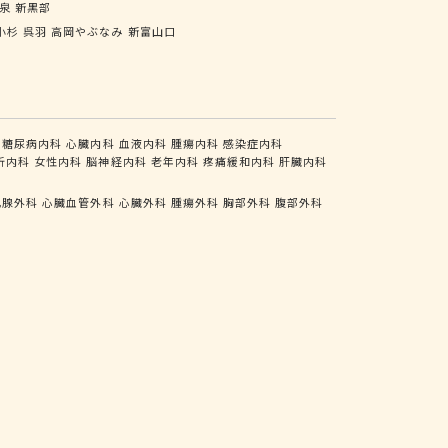
泉
新黒部
小杉
呉羽
高岡やぶなみ
新富山口
糖尿病内科
心臓内科
血液内科
腫瘍内科
感染症内科
析内科
女性内科
脳神経内科
老年内科
疼痛緩和内科
肝臓内科
乳腺外科
心臓血管外科
心臓外科
腫瘍外科
胸部外科
腹部外科