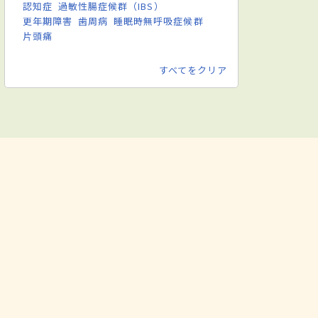
認知症
過敏性腸症候群（IBS）
更年期障害
歯周病
睡眠時無呼吸症候群
片頭痛
すべてをクリア