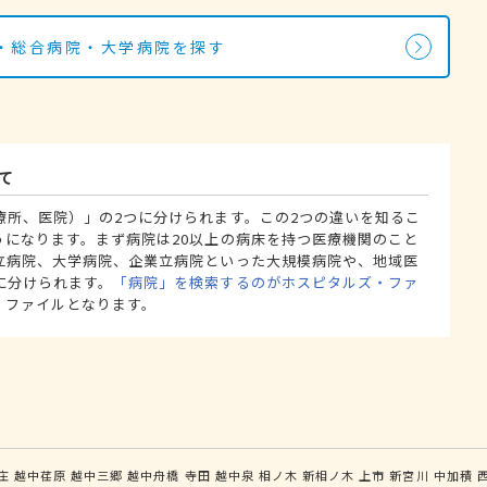
・総合病院・大学病院を探す
て
療所、医院）」の2つに分けられます。この2つの違いを知るこ
うになります。まず病院は20以上の病床を持つ医療機関のこと
立病院、大学病院、企業立病院といった大規模病院や、地域医
に分けられます。
「病院」を検索するのがホスピタルズ・ファ
・ファイルとなります。
庄
越中荏原
越中三郷
越中舟橋
寺田
越中泉
相ノ木
新相ノ木
上市
新宮川
中加積