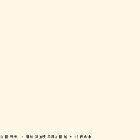
西加積
西滑川
中滑川
浜加積
早月加積
越中中村
西魚津