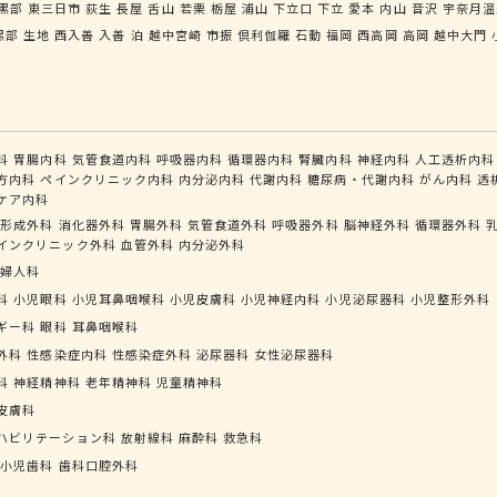
黒部
東三日市
荻生
長屋
舌山
若栗
栃屋
浦山
下立口
下立
愛本
内山
音沢
宇奈月温
黒部
生地
西入善
入善
泊
越中宮崎
市振
倶利伽羅
石動
福岡
西高岡
高岡
越中大門
科
胃腸内科
気管食道内科
呼吸器内科
循環器内科
腎臓内科
神経内科
人工透析内科
方内科
ペインクリニック内科
内分泌内科
代謝内科
糖尿病・代謝内科
がん内科
透
ケア内科
形成外科
消化器外科
胃腸外科
気管食道外科
呼吸器外科
脳神経外科
循環器外科
インクリニック外科
血管外科
内分泌外科
婦人科
科
小児眼科
小児耳鼻咽喉科
小児皮膚科
小児神経内科
小児泌尿器科
小児整形外科
ギー科
眼科
耳鼻咽喉科
外科
性感染症内科
性感染症外科
泌尿器科
女性泌尿器科
科
神経精神科
老年精神科
児童精神科
皮膚科
ハビリテーション科
放射線科
麻酔科
救急科
小児歯科
歯科口腔外科