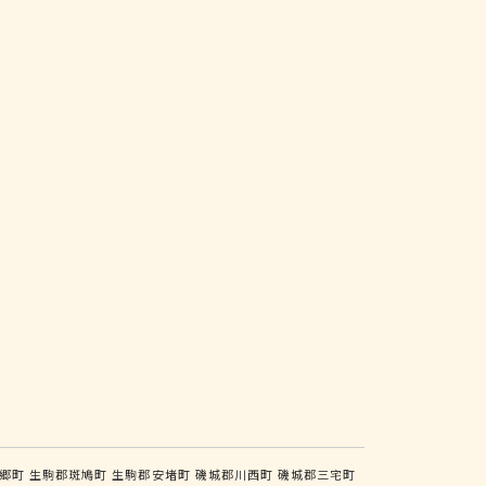
郷町
生駒郡斑鳩町
生駒郡安堵町
磯城郡川西町
磯城郡三宅町