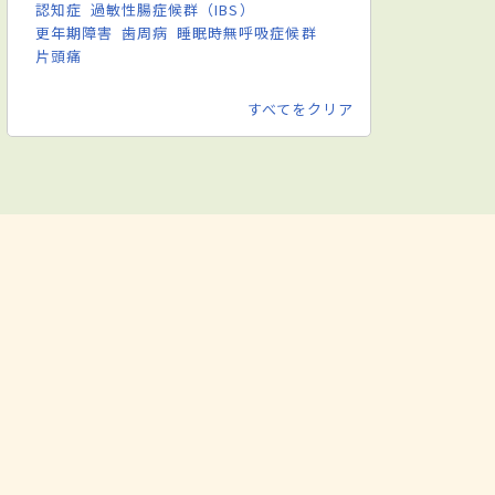
認知症
過敏性腸症候群（IBS）
更年期障害
歯周病
睡眠時無呼吸症候群
片頭痛
すべてをクリア