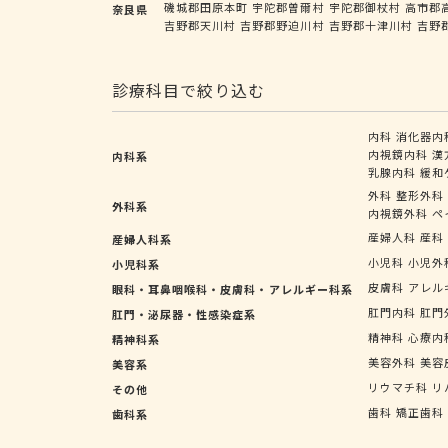
磯城郡田原本町
宇陀郡曽爾村
宇陀郡御杖村
高市郡
奈良県
吉野郡天川村
吉野郡野迫川村
吉野郡十津川村
吉野
診療科目で絞り込む
内科
消化器内
内視鏡内科
漢
内科系
乳腺内科
緩和
外科
整形外科
外科系
内視鏡外科
ペ
産婦人科
産科
産婦人科系
小児科
小児外
小児科系
皮膚科
アレル
眼科・耳鼻咽喉科・皮膚科・アレルギー科系
肛門内科
肛門
肛門・泌尿器・性感染症系
精神科
心療内
精神科系
美容外科
美容
美容系
リウマチ科
リ
その他
歯科
矯正歯科
歯科系