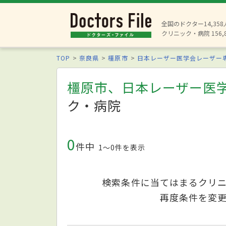
全国のドクター14,35
クリニック・病院 156,
TOP
奈良県
橿原市
日本レーザー医学会レーザー
橿原市、日本レーザー医
ク・病院
0
件中
1〜0件を表示
検索条件に当てはまるクリ
再度条件を変