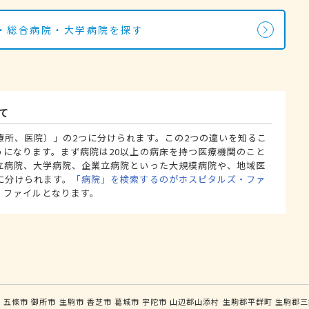
・総合病院・大学病院を探す
て
療所、医院）」の2つに分けられます。この2つの違いを知るこ
うになります。まず病院は20以上の病床を持つ医療機関のこと
立病院、大学病院、企業立病院といった大規模病院や、地域医
に分けられます。
「病院」を検索するのがホスピタルズ・ファ
・ファイルとなります。
市
五條市
御所市
生駒市
香芝市
葛城市
宇陀市
山辺郡山添村
生駒郡平群町
生駒郡三