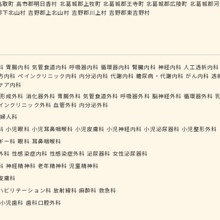
高取町
高市郡明日香村
北葛城郡上牧町
北葛城郡王寺町
北葛城郡広陵町
北葛城郡河
郡下北山村
吉野郡上北山村
吉野郡川上村
吉野郡東吉野村
科
胃腸内科
気管食道内科
呼吸器内科
循環器内科
腎臓内科
神経内科
人工透析内科
方内科
ペインクリニック内科
内分泌内科
代謝内科
糖尿病・代謝内科
がん内科
透
ケア内科
形成外科
消化器外科
胃腸外科
気管食道外科
呼吸器外科
脳神経外科
循環器外科
インクリニック外科
血管外科
内分泌外科
婦人科
科
小児眼科
小児耳鼻咽喉科
小児皮膚科
小児神経内科
小児泌尿器科
小児整形外科
ギー科
眼科
耳鼻咽喉科
外科
性感染症内科
性感染症外科
泌尿器科
女性泌尿器科
科
神経精神科
老年精神科
児童精神科
皮膚科
ハビリテーション科
放射線科
麻酔科
救急科
小児歯科
歯科口腔外科