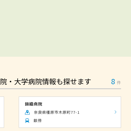
院・大学病院情報も探せます
8
件
錦織病院
奈良県橿原市木原町77-1
畝傍