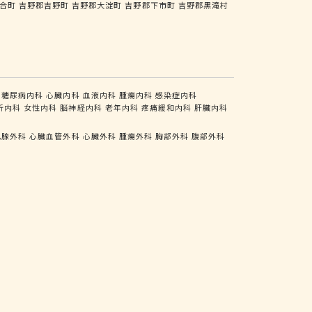
合町
吉野郡吉野町
吉野郡大淀町
吉野郡下市町
吉野郡黒滝村
糖尿病内科
心臓内科
血液内科
腫瘍内科
感染症内科
析内科
女性内科
脳神経内科
老年内科
疼痛緩和内科
肝臓内科
乳腺外科
心臓血管外科
心臓外科
腫瘍外科
胸部外科
腹部外科