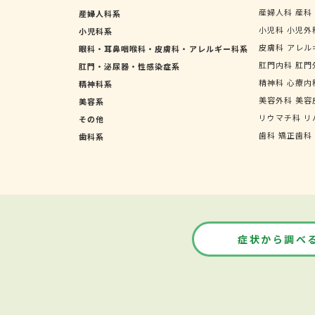
産婦人科
産科
産婦人科系
小児科
小児外
小児科系
皮膚科
アレル
眼科・耳鼻咽喉科・皮膚科・アレルギー科系
肛門内科
肛門
肛門・泌尿器・性感染症系
精神科
心療内
精神科系
美容外科
美容
美容系
リウマチ科
リ
その他
歯科
矯正歯科
歯科系
症状から調べ