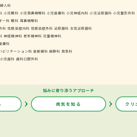
婦人科
科
小児眼科
小児耳鼻咽喉科
小児皮膚科
小児神経内科
小児泌尿器科
小児整形外科
ギー科
眼科
耳鼻咽喉科
外科
性感染症内科
性感染症外科
泌尿器科
女性泌尿器科
科
神経精神科
老年精神科
児童精神科
皮膚科
ハビリテーション科
放射線科
麻酔科
救急科
小児歯科
歯科口腔外科
悩みに寄り添うアプローチ
る
病気を知る
クリ