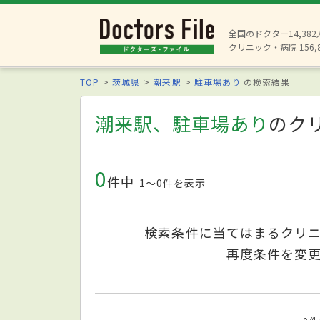
全国のドクター14,38
クリニック・病院 156,
TOP
茨城県
潮来駅
駐車場あり
の検索結果
潮来駅、駐車場あり
のク
0
件中
1〜0件を表示
検索条件に当てはまるクリ
再度条件を変