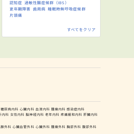
認知症
過敏性腸症候群（IBS）
更年期障害
歯周病
睡眠時無呼吸症候群
片頭痛
すべてをクリア
糖尿病内科
心臓内科
血液内科
腫瘍内科
感染症内科
析内科
女性内科
脳神経内科
老年内科
疼痛緩和内科
肝臓内科
乳腺外科
心臓血管外科
心臓外科
腫瘍外科
胸部外科
腹部外科