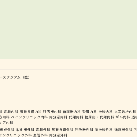
ースタジアム（臨）
科
胃腸内科
気管食道内科
呼吸器内科
循環器内科
腎臓内科
神経内科
人工透析内科
方内科
ペインクリニック内科
内分泌内科
代謝内科
糖尿病・代謝内科
がん内科
透
ケア内科
形成外科
消化器外科
胃腸外科
気管食道外科
呼吸器外科
脳神経外科
循環器外科
インクリニック外科
血管外科
内分泌外科