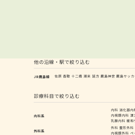
他の沿線・駅で絞り込む
佐原
香取
十二橋
潮来
延方
鹿島神宮
鹿島サッカ
JR鹿島線
診療科目で絞り込む
内科
消化器内
内視鏡内科
漢
内科系
乳腺内科
緩和
外科
整形外科
外科系
内視鏡外科
ペ