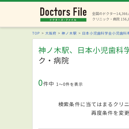
全国のドクター14,36
クリニック・病院 156,
TOP
大阪府
神ノ木駅
日本小児歯科学会小児歯科
神ノ木駅、日本小児歯科
ク・病院
0
件中
1〜0件を表示
検索条件に当てはまるクリ
再度条件を変