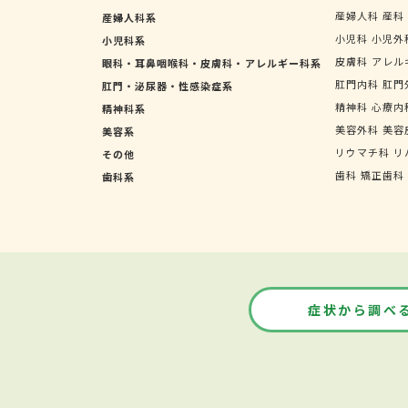
産婦人科
産科
産婦人科系
小児科
小児外
小児科系
皮膚科
アレル
眼科・耳鼻咽喉科・皮膚科・アレルギー科系
肛門内科
肛門
肛門・泌尿器・性感染症系
精神科
心療内
精神科系
美容外科
美容
美容系
リウマチ科
リ
その他
歯科
矯正歯科
歯科系
症状から調べ