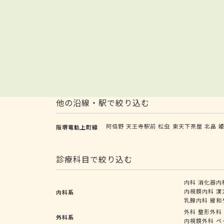
他の沿線・駅で絞り込む
阿倍野
天王寺駅前
松虫
東天下茶屋
北畠
阪堺電軌上町線
診療科目で絞り込む
内科
消化器内
内視鏡内科
漢
内科系
乳腺内科
緩和
外科
整形外科
外科系
内視鏡外科
ペ