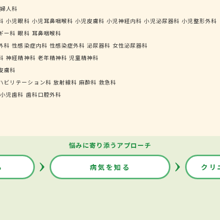
婦人科
科
小児眼科
小児耳鼻咽喉科
小児皮膚科
小児神経内科
小児泌尿器科
小児整形外科
ギー科
眼科
耳鼻咽喉科
外科
性感染症内科
性感染症外科
泌尿器科
女性泌尿器科
科
神経精神科
老年精神科
児童精神科
皮膚科
ハビリテーション科
放射線科
麻酔科
救急科
小児歯科
歯科口腔外科
悩みに寄り添うアプローチ
る
病気を知る
クリ