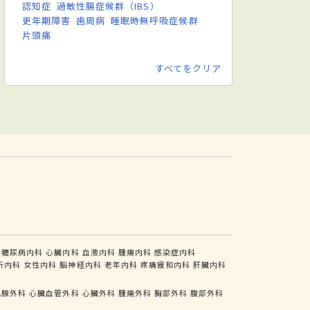
認知症
過敏性腸症候群（IBS）
更年期障害
歯周病
睡眠時無呼吸症候群
片頭痛
すべてをクリア
糖尿病内科
心臓内科
血液内科
腫瘍内科
感染症内科
析内科
女性内科
脳神経内科
老年内科
疼痛緩和内科
肝臓内科
乳腺外科
心臓血管外科
心臓外科
腫瘍外科
胸部外科
腹部外科