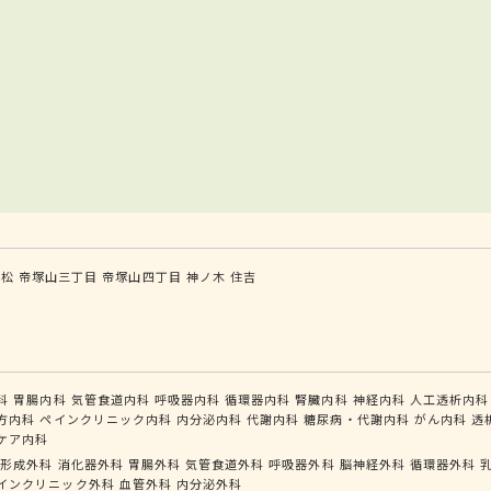
姫松
帝塚山三丁目
帝塚山四丁目
神ノ木
住吉
科
胃腸内科
気管食道内科
呼吸器内科
循環器内科
腎臓内科
神経内科
人工透析内科
方内科
ペインクリニック内科
内分泌内科
代謝内科
糖尿病・代謝内科
がん内科
透
ケア内科
形成外科
消化器外科
胃腸外科
気管食道外科
呼吸器外科
脳神経外科
循環器外科
インクリニック外科
血管外科
内分泌外科