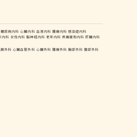
糖尿病内科
心臓内科
血液内科
腫瘍内科
感染症内科
析内科
女性内科
脳神経内科
老年内科
疼痛緩和内科
肝臓内科
乳腺外科
心臓血管外科
心臓外科
腫瘍外科
胸部外科
腹部外科