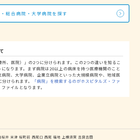
院・総合病院・大学病院を探す
て
療所、医院）」の2つに分けられます。この2つの違いを知るこ
うになります。まず病院は20以上の病床を持つ医療機関のこと
立病院、大学病院、企業立病院といった大規模病院や、地域医
に分けられます。
「病院」を検索するのがホスピタルズ・ファ
・ファイルとなります。
南桜井
米津
桜町前
西尾口
西尾
福地
上横須賀
吉良吉田