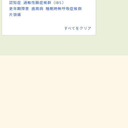
認知症
過敏性腸症候群（IBS）
更年期障害
歯周病
睡眠時無呼吸症候群
片頭痛
すべてをクリア