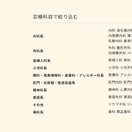
診療科目で絞り込む
内科
消化器内
内視鏡内科
漢
内科系
乳腺内科
緩和
外科
整形外科
外科系
内視鏡外科
ペ
産婦人科
産科
産婦人科系
小児科
小児外
小児科系
皮膚科
アレル
眼科・耳鼻咽喉科・皮膚科・アレルギー科系
肛門内科
肛門
肛門・泌尿器・性感染症系
精神科
心療内
精神科系
美容外科
美容
美容系
リウマチ科
リ
その他
歯科
矯正歯科
歯科系