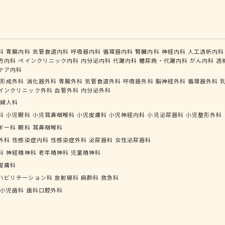
科
胃腸内科
気管食道内科
呼吸器内科
循環器内科
腎臓内科
神経内科
人工透析内科
方内科
ペインクリニック内科
内分泌内科
代謝内科
糖尿病・代謝内科
がん内科
透
ケア内科
形成外科
消化器外科
胃腸外科
気管食道外科
呼吸器外科
脳神経外科
循環器外科
インクリニック外科
血管外科
内分泌外科
婦人科
科
小児眼科
小児耳鼻咽喉科
小児皮膚科
小児神経内科
小児泌尿器科
小児整形外科
ギー科
眼科
耳鼻咽喉科
外科
性感染症内科
性感染症外科
泌尿器科
女性泌尿器科
科
神経精神科
老年精神科
児童精神科
皮膚科
ハビリテーション科
放射線科
麻酔科
救急科
小児歯科
歯科口腔外科