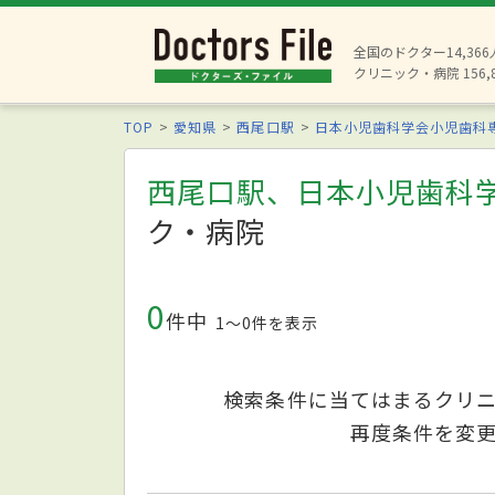
全国のドクター14,36
クリニック・病院 156,
TOP
愛知県
西尾口駅
日本小児歯科学会小児歯科
西尾口駅、日本小児歯科
ク・病院
0
件中
1〜0件を表示
検索条件に当てはまるクリ
再度条件を変