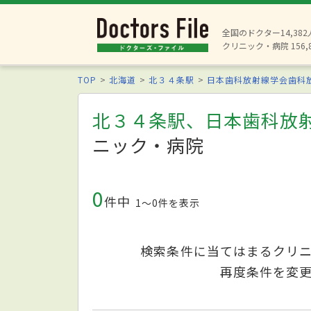
全国のドクター14,38
クリニック・病院 156,
TOP
北海道
北３４条駅
日本歯科放射線学会歯科
北３４条駅、日本歯科放
ニック・病院
0
件中
1〜0件を表示
検索条件に当てはまるクリ
再度条件を変