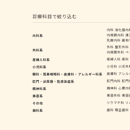
診療科目で絞り込む
内科
消化器内
内視鏡内科
漢
内科系
乳腺内科
緩和
外科
整形外科
外科系
内視鏡外科
ペ
産婦人科
産科
産婦人科系
小児科
小児外
小児科系
皮膚科
アレル
眼科・耳鼻咽喉科・皮膚科・アレルギー科系
肛門内科
肛門
肛門・泌尿器・性感染症系
精神科
心療内
精神科系
美容外科
美容
美容系
リウマチ科
リ
その他
歯科
矯正歯科
歯科系