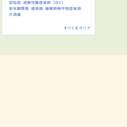
認知症
過敏性腸症候群（IBS）
更年期障害
歯周病
睡眠時無呼吸症候群
片頭痛
すべてをクリア