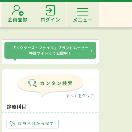
会員登録
ログイン
メニュー
「ドクターズ・ファイル」ブランドムービー
›
特設サイトにて公開中！
すべてをクリア
診療科目
診療科目から探す