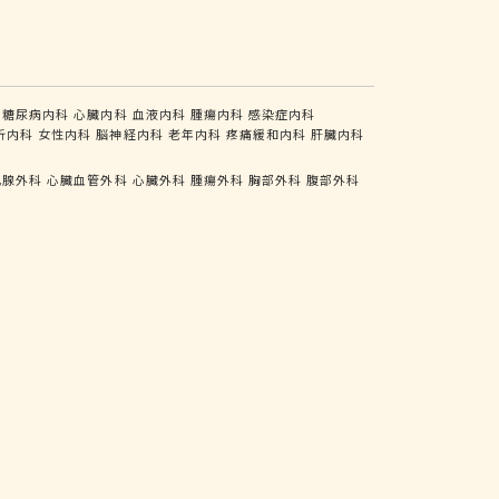
糖尿病内科
心臓内科
血液内科
腫瘍内科
感染症内科
析内科
女性内科
脳神経内科
老年内科
疼痛緩和内科
肝臓内科
乳腺外科
心臓血管外科
心臓外科
腫瘍外科
胸部外科
腹部外科