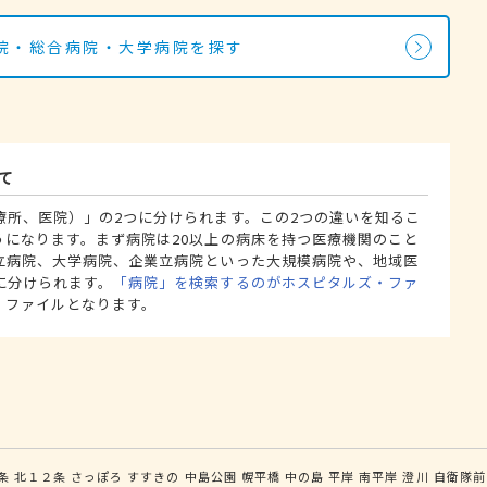
院・総合病院・大学病院を探す
て
療所、医院）」の2つに分けられます。この2つの違いを知るこ
うになります。まず病院は20以上の病床を持つ医療機関のこと
立病院、大学病院、企業立病院といった大規模病院や、地域医
に分けられます。
「病院」を検索するのがホスピタルズ・ファ
・ファイルとなります。
条
北１２条
さっぽろ
すすきの
中島公園
幌平橋
中の島
平岸
南平岸
澄川
自衛隊前