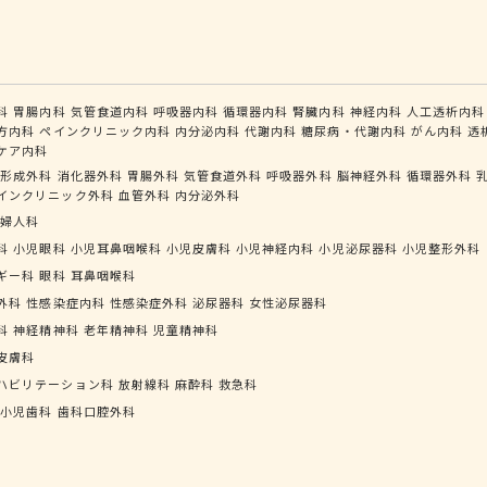
科
胃腸内科
気管食道内科
呼吸器内科
循環器内科
腎臓内科
神経内科
人工透析内科
方内科
ペインクリニック内科
内分泌内科
代謝内科
糖尿病・代謝内科
がん内科
透
ケア内科
形成外科
消化器外科
胃腸外科
気管食道外科
呼吸器外科
脳神経外科
循環器外科
インクリニック外科
血管外科
内分泌外科
婦人科
科
小児眼科
小児耳鼻咽喉科
小児皮膚科
小児神経内科
小児泌尿器科
小児整形外科
ギー科
眼科
耳鼻咽喉科
外科
性感染症内科
性感染症外科
泌尿器科
女性泌尿器科
科
神経精神科
老年精神科
児童精神科
皮膚科
ハビリテーション科
放射線科
麻酔科
救急科
小児歯科
歯科口腔外科