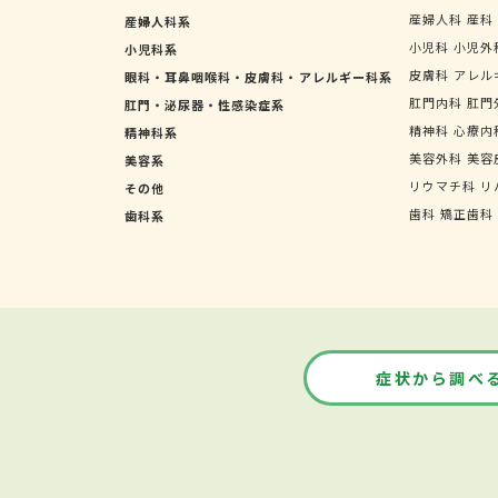
産婦人科
産科
産婦人科系
小児科
小児外
小児科系
皮膚科
アレル
眼科・耳鼻咽喉科・皮膚科・アレルギー科系
肛門内科
肛門
肛門・泌尿器・性感染症系
精神科
心療内
精神科系
美容外科
美容
美容系
リウマチ科
リ
その他
歯科
矯正歯科
歯科系
症状から調べ