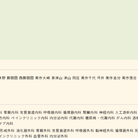
林野
勝間田
西勝間田
美作大崎
東津山
津山
院庄
美作千代
坪井
美作追分
美作落合
科
胃腸内科
気管食道内科
呼吸器内科
循環器内科
腎臓内科
神経内科
人工透析内科
方内科
ペインクリニック内科
内分泌内科
代謝内科
糖尿病・代謝内科
がん内科
透
ケア内科
形成外科
消化器外科
胃腸外科
気管食道外科
呼吸器外科
脳神経外科
循環器外科
インクリニック外科
血管外科
内分泌外科