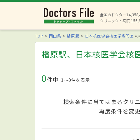
全国のドクター14,35
クリニック・病院 156,
TOP
岡山県
楢原駅
日本核医学会核医学専門医
の
楢原駅、日本核医学会核
0
件中
1〜0件を表示
検索条件に当てはまるクリ
再度条件を変