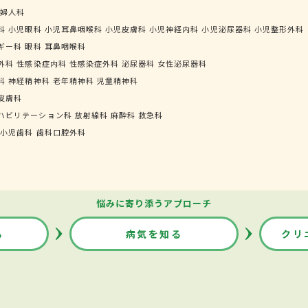
婦人科
科
小児眼科
小児耳鼻咽喉科
小児皮膚科
小児神経内科
小児泌尿器科
小児整形外科
ギー科
眼科
耳鼻咽喉科
外科
性感染症内科
性感染症外科
泌尿器科
女性泌尿器科
科
神経精神科
老年精神科
児童精神科
皮膚科
ハビリテーション科
放射線科
麻酔科
救急科
小児歯科
歯科口腔外科
悩みに寄り添うアプローチ
る
病気を知る
クリ