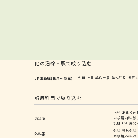
他の沿線・駅で絞り込む
佐用
上月
美作土居
美作江見
楢原
JR姫新線(佐用～新見)
診療科目で絞り込む
内科
消化器内
内視鏡内科
漢
内科系
乳腺内科
緩和
外科
整形外科
外科系
内視鏡外科
ペ