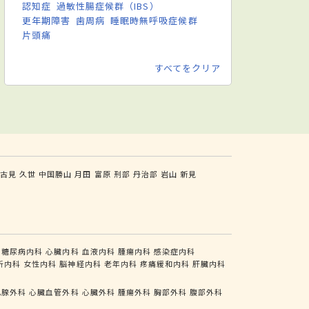
認知症
過敏性腸症候群（IBS）
更年期障害
歯周病
睡眠時無呼吸症候群
片頭痛
すべてをクリア
古見
久世
中国勝山
月田
富原
刑部
丹治部
岩山
新見
糖尿病内科
心臓内科
血液内科
腫瘍内科
感染症内科
析内科
女性内科
脳神経内科
老年内科
疼痛緩和内科
肝臓内科
乳腺外科
心臓血管外科
心臓外科
腫瘍外科
胸部外科
腹部外科