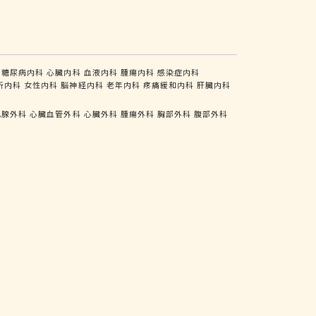
糖尿病内科
心臓内科
血液内科
腫瘍内科
感染症内科
析内科
女性内科
脳神経内科
老年内科
疼痛緩和内科
肝臓内科
乳腺外科
心臓血管外科
心臓外科
腫瘍外科
胸部外科
腹部外科