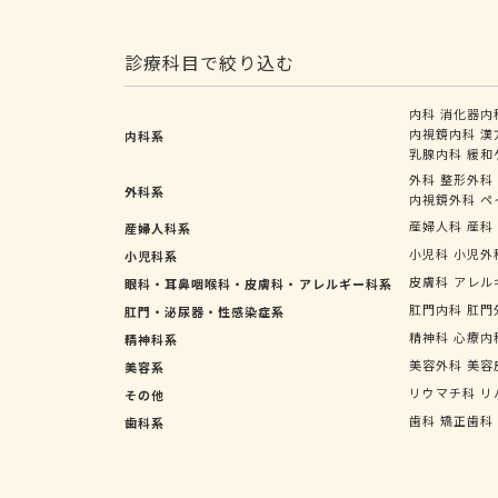
診療科目で絞り込む
内科
消化器内
内視鏡内科
漢
内科系
乳腺内科
緩和
外科
整形外科
外科系
内視鏡外科
ペ
産婦人科
産科
産婦人科系
小児科
小児外
小児科系
皮膚科
アレル
眼科・耳鼻咽喉科・皮膚科・アレルギー科系
肛門内科
肛門
肛門・泌尿器・性感染症系
精神科
心療内
精神科系
美容外科
美容
美容系
リウマチ科
リ
その他
歯科
矯正歯科
歯科系