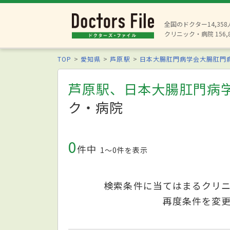
全国のドクター14,35
クリニック・病院 156,
TOP
愛知県
芦原駅
日本大腸肛門病学会大腸肛門
芦原駅、日本大腸肛門病
ク・病院
0
件中
1〜0件を表示
検索条件に当てはまるクリ
再度条件を変