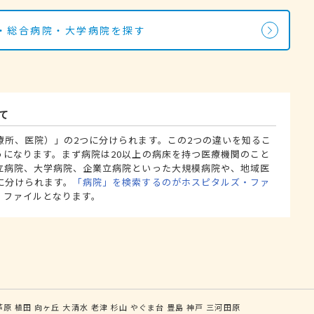
・総合病院・大学病院を探す
て
療所、医院）」の2つに分けられます。この2つの違いを知るこ
うになります。まず病院は20以上の病床を持つ医療機関のこと
立病院、大学病院、企業立病院といった大規模病院や、地域医
に分けられます。
「病院」を検索するのがホスピタルズ・ファ
・ファイルとなります。
芦原
植田
向ヶ丘
大清水
老津
杉山
やぐま台
豊島
神戸
三河田原