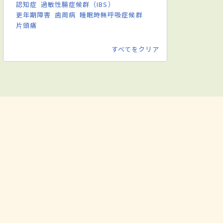
認知症
過敏性腸症候群（IBS）
更年期障害
歯周病
睡眠時無呼吸症候群
片頭痛
すべてをクリア