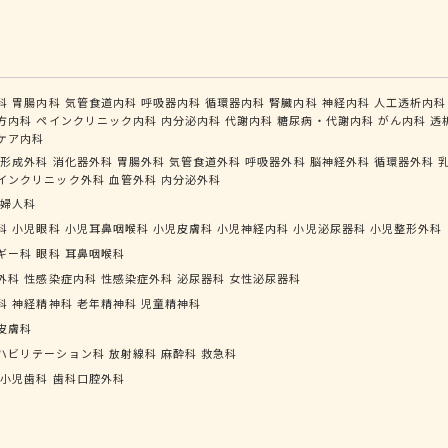
科
胃腸内科
気管食道内科
呼吸器内科
循環器内科
腎臓内科
神経内科
人工透析内科
方内科
ペインクリニック内科
内分泌内科
代謝内科
糖尿病・代謝内科
がん内科
透
ケア内科
形成外科
消化器外科
胃腸外科
気管食道外科
呼吸器外科
脳神経外科
循環器外科
インクリニック外科
血管外科
内分泌外科
婦人科
科
小児眼科
小児耳鼻咽喉科
小児皮膚科
小児神経内科
小児泌尿器科
小児整形外科
ギー科
眼科
耳鼻咽喉科
外科
性感染症内科
性感染症外科
泌尿器科
女性泌尿器科
科
神経精神科
老年精神科
児童精神科
皮膚科
ハビリテーション科
放射線科
麻酔科
救急科
小児歯科
歯科口腔外科