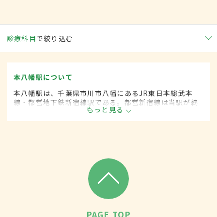
診療科目
で絞り込む
本八幡駅について
本八幡駅は、千葉県市川市八幡にあるJR東日本総武本
線・都営地下鉄新宿線駅である。都営新宿線は当駅が終
もっと見る
着駅であり、かつJR総武本線との接続駅となっている。
周辺には金融機関・行政機関・商業施設が立ち並び、多
くの面で市の中心となっている。
PAGE TOP