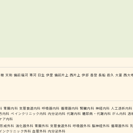
赤穂
天和
備前福河
寒河
日生
伊里
備前片上
西片上
伊部
香登
長船
邑久
大富
西大
科
胃腸内科
気管食道内科
呼吸器内科
循環器内科
腎臓内科
神経内科
人工透析内科
方内科
ペインクリニック内科
内分泌内科
代謝内科
糖尿病・代謝内科
がん内科
透
ケア内科
形成外科
消化器外科
胃腸外科
気管食道外科
呼吸器外科
脳神経外科
循環器外科
インクリニック外科
血管外科
内分泌外科