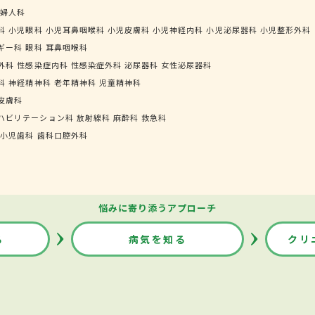
婦人科
科
小児眼科
小児耳鼻咽喉科
小児皮膚科
小児神経内科
小児泌尿器科
小児整形外科
ギー科
眼科
耳鼻咽喉科
外科
性感染症内科
性感染症外科
泌尿器科
女性泌尿器科
科
神経精神科
老年精神科
児童精神科
皮膚科
ハビリテーション科
放射線科
麻酔科
救急科
小児歯科
歯科口腔外科
悩みに寄り添うアプローチ
る
病気を知る
クリ