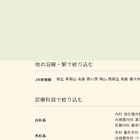
他の沿線・駅で絞り込む
相生
東岡山
高島
西川原
岡山
西相生
坂越
播州
JR赤穂線
診療科目で絞り込む
内科
消化器内
内視鏡内科
漢
内科系
乳腺内科
緩和
外科
整形外科
外科系
内視鏡外科
ペ