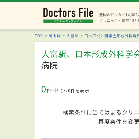
全国のドクター14,38
クリニック・病院 156,
TOP
岡山県
大富駅
日本形成外科学会形成外科専
大富駅、日本形成外科学
病院
0
件中
1〜0件を表示
検索条件に当てはまるクリ
再度条件を変