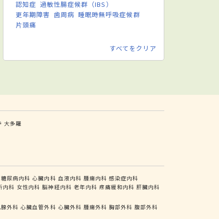
認知症
過敏性腸症候群（IBS）
更年期障害
歯周病
睡眠時無呼吸症候群
片頭痛
すべてをクリア
寺
大多羅
糖尿病内科
心臓内科
血液内科
腫瘍内科
感染症内科
析内科
女性内科
脳神経内科
老年内科
疼痛緩和内科
肝臓内科
乳腺外科
心臓血管外科
心臓外科
腫瘍外科
胸部外科
腹部外科