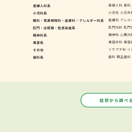
産婦人科
産科
産婦人科系
小児科
小児外
小児科系
皮膚科
アレル
眼科・耳鼻咽喉科・皮膚科・アレルギー科系
肛門内科
肛門
肛門・泌尿器・性感染症系
精神科
心療内
精神科系
美容外科
美容
美容系
リウマチ科
リ
その他
歯科
矯正歯科
歯科系
症状から調べ